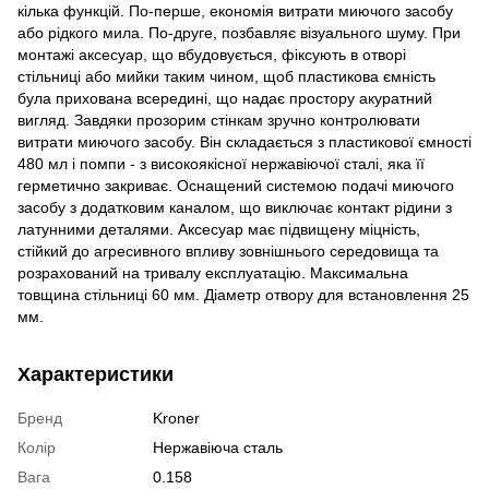
кілька функцій. По-перше, економія витрати миючого засобу
або рідкого мила. По-друге, позбавляє візуального шуму. При
монтажі аксесуар, що вбудовується, фіксують в отворі
стільниці або мийки таким чином, щоб пластикова ємність
була прихована всередині, що надає простору акуратний
вигляд. Завдяки прозорим стінкам зручно контролювати
витрати миючого засобу. Він складається з пластикової ємності
480 мл і помпи - з високоякісної нержавіючої сталі, яка її
герметично закриває. Оснащений системою подачі миючого
засобу з додатковим каналом, що виключає контакт рідини з
латунними деталями. Аксесуар має підвищену міцність,
стійкий до агресивного впливу зовнішнього середовища та
розрахований на тривалу експлуатацію. Максимальна
товщина стільниці 60 мм. Діаметр отвору для встановлення 25
мм.
Характеристики
Бренд
Kroner
Колір
Нержавіюча сталь
Вага
0.158