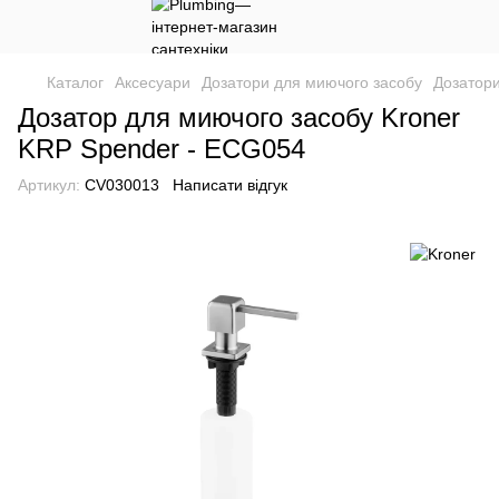
Каталог
Аксесуари
Дозатори для миючого засобу
Дозатори
Дозатор для миючого засобу Kroner
KRP Spender - ECG054
Артикул:
CV030013
Написати відгук