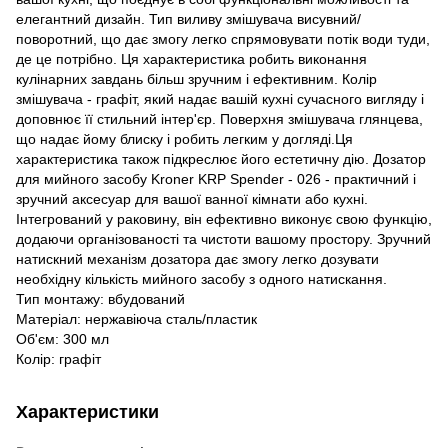
елегантний дизайн. Тип виливу змішувача висувний/
поворотний, що дає змогу легко спрямовувати потік води туди,
де це потрібно. Ця характеристика робить виконання
кулінарних завдань більш зручним і ефективним. Колір
змішувача - графіт, який надає вашій кухні сучасного вигляду і
доповнює її стильний інтер'єр. Поверхня змішувача глянцева,
що надає йому блиску і робить легким у догляді.Ця
характеристика також підкреслює його естетичну дію. Дозатор
для мийного засобу Kroner KRP Spender - 026 - практичний і
зручний аксесуар для вашої ванної кімнати або кухні.
Інтегрований у раковину, він ефективно виконує свою функцію,
додаючи організованості та чистоти вашому простору. Зручний
натискний механізм дозатора дає змогу легко дозувати
необхідну кількість мийного засобу з одного натискання.
Тип монтажу: вбудований
Матеріал: нержавіюча сталь/пластик
Об'єм: 300 мл
Колір: графіт
Характеристики