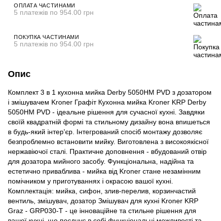
ОПЛАТА ЧАСТИНАМИ
5 платежів по 954.00 грн
ПОКУПКА ЧАСТИНАМИ
5 платежів по 954.00 грн
Опис
Комплект 3 в 1 кухонна мийка Derby 5050HM PVD з дозатором
і змішувачем Kroner Графіт Кухонна мийка Kroner KRP Derby
5050HM PVD - ідеальне рішення для сучасної кухні. Завдяки
своїй квадратній формі та стильному дизайну вона впишеться
в будь-який інтер'єр. Інтегрований спосіб монтажу дозволяє
безпроблемно встановити мийку. Виготовлена з високоякісної
нержавіючої сталі. Практичне доповнення - вбудований отвір
для дозатора мийного засобу. Функціональна, надійна та
естетично приваблива - мийка від Kroner стане незамінним
помічником у приготуваннях і окрасою вашої кухні.
Комплектація: мийка, сифон, злив-перелив, корзинчастий
вентиль, змішувач, дозатор Змішувач для кухні Kroner KRP
Graz - GRP030-T - це інноваційне та стильне рішення для
вашої кухні, що поєднує в собі функціональні можливості та