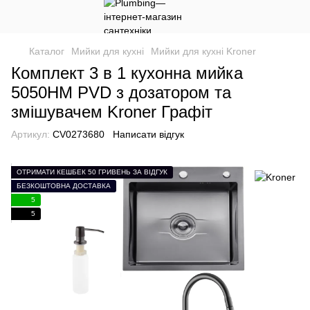
Каталог
Мийки для кухні
Мийки для кухні Kroner
Комплект 3 в 1 кухонна мийка
5050HM PVD з дозатором та
змішувачем Kroner Графіт
Артикул:
CV0273680
Написати відгук
ОТРИМАТИ КЕШБЕК 50 ГРИВЕНЬ ЗА ВІДГУК
БЕЗКОШТОВНА ДОСТАВКА
5
5