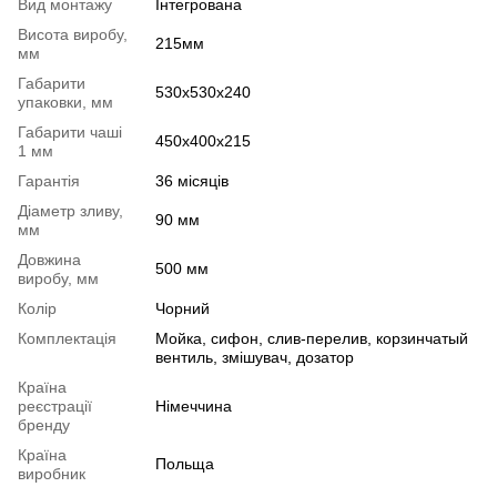
Вид монтажу
Інтегрована
Висота виробу,
215мм
мм
Габарити
530х530х240
упаковки, мм
Габарити чаші
450х400х215
1 мм
Гарантія
36 місяців
Діаметр зливу,
90 мм
мм
Довжина
500 мм
виробу, мм
Колір
Чорний
Комплектація
Мойка, сифон, слив-перелив, корзинчатый
вентиль, змішувач, дозатор
Країна
реєстрації
Німеччина
бренду
Країна
Польща
виробник