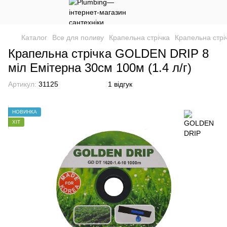
Каталог
Все для поливу
Крапельна стрічка
Крапельна стр
Крапельна стрічка GOLDEN DRIP 8
міл Емітерна 30см 100м (1.4 л/г)
Артикул:
31125
1 відгук
НОВИНКА
ХІТ