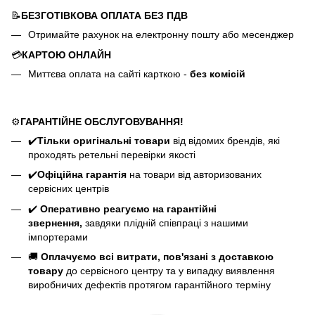
📝
БЕЗГОТІВКОВА ОПЛАТА БЕЗ ПДВ
Отримайте рахунок на електронну пошту або месенджер
💳
КАРТОЮ ОНЛАЙН
Миттєва оплата на сайті карткою -
без комісій
⚙️
ГАРАНТІЙНЕ ОБСЛУГОВУВАННЯ!
✔️
Тільки оригінальні товари
від відомих брендів, які
проходять ретельні перевірки якості
✔️
Офіційна гарантія
на товари від авторизованих
сервісних центрів
✔️
Оперативно реагуємо на гарантійні
звернення,
завдяки плідній співпраці з нашими
імпортерами
🚚
Оплачуємо всі витрати, пов'язані з доставкою
товару
до сервісного центру та у випадку виявлення
виробничих дефектів протягом гарантійного терміну