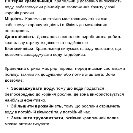
Емітерна крапельниця
. Крапельниці дозовано випускають
воду, забезпечуючи рівномірне зволоження ґрунту у зоні
коренів рослин.
Міцність
. Крапельна стрічка має товщину стінки яка
забезпечує хорошу міцність і стійкість до механічних
пошкоджень.
Довговічність
. Двошарова технологія виробництва робить
крапельну стрічку міцнішою та надійнішою.
Економічніша
. Крапельниці випускають воду дозовано, що
дозволяє заощаджувати воду та добрива.
Крапельна стрічка має ряд переваг перед іншими системами
поливу, такими як дощування або полив зі шланга. Вона
дозволяє:
•
Заощаджувати воду
, тому що вода подається
безпосередньо до коріння рослин, де вона використовується
найбільш ефективно.
•
Збільшити врожайність
, тому що рослини отримують
воду в потрібній кількості та у потрібний час.
•
Зменшити трудовитрати
, оскільки краплинний полив
можна автоматизувати.