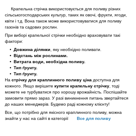
Крапельна стрічка використовується для поливу різних
сільськогосподарських культур, таких як овочі, фрукти, ягоди,
квіти і т.д. Вона також може використовуватися для поливу
газонів та садових рослин.
При виборі крапельної стрічки необхідно враховувати такі
фактори:
•
Довжина ділянки
, яку необхідно поливати.
• Відстань між рослинами.
• Витрата води, необхідна поливу.
• Тип ґрунту.
• Тип ґрунту.
На
стрічку для краплинного поливу ціна
доступна для
кожного. Якщо вирішите
купити крапельну стрічку
, тоді
можете не турбуватися про хорошу врожайність. Поспішайте
замовити прямо зараз. У разі виникнення питань звертайтеся
до наших менеджерів. Будемо раді кожному клієнту!
Все, що потрібно для якісного краплинного поливу, можна
знайти у нас на сайті в категорії
Все для поливу