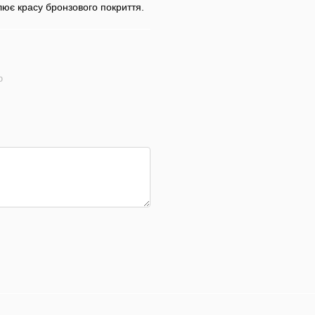
лює красу бронзового покриття.
ю