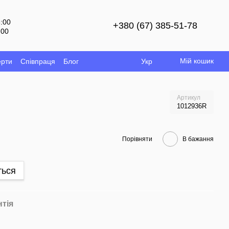
8:00
+380 (67) 385-51-78
:00
й
Мій кошик
ерти
Співпраця
Блог
Укр
Артикул
1012936R
Порівняти
В бажання
ться
нтія