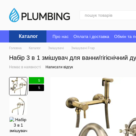
Перейти до основного контенту
Каталог
Про нас
Оплата і доставка
Обмін та 
Головна
Каталог
Змішувачі
Змішувачі Frap
Набір 3 в 1 змішувач для ванни/гігієнічний 
Немає в наявності
Написати відгук
5
5