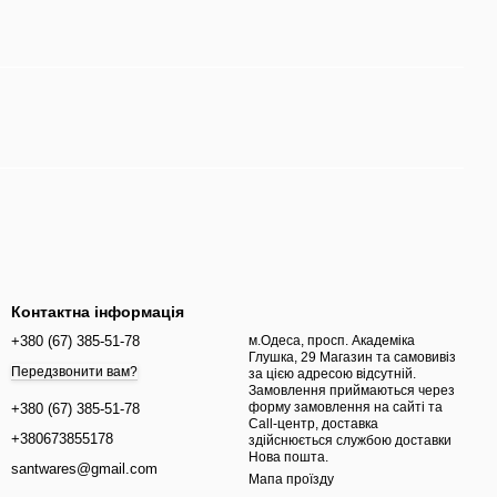
Контактна інформація
+380 (67) 385-51-78
м.Одеса, просп. ​Академіка
Глушка, 29 Магазин та самовивіз
Передзвонити вам?
за цією адресою відсутній.
Замовлення приймаються через
форму замовлення на сайті та
+380 (67) 385-51-78
Call-центр, доставка
+380673855178
здійснюється службою доставки
Нова пошта.
santwares@gmail.com
Мапа проїзду