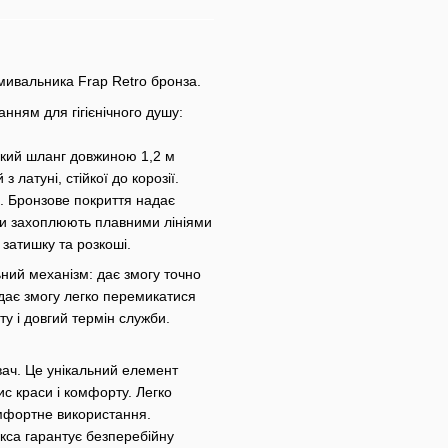
умивальника Frap Retro бронза.
нням для гігієнічного душу:
учкий шланг довжиною 1,2 м
з латуні, стійкої до корозії.
ни. Бронзове покриття надає
ми захоплюють плавними лініями
 затишку та розкоші.
ьний механізм: дає змогу точно
дає змогу легко перемикатися
у і довгий термін служби.
вач. Це унікальний елемент
ис краси і комфорту. Легко
омфортне використання.
кса гарантує безперебійну