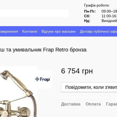
Графік роботи:
Пн-Пт:
09:00–1
Сб:
11:00-16
Нд:
Вихідни
повернення
Контакти
Відгуки про магазин
Договір публічної оф
душ та умивальник Frap Retro бронза
6 754 грн
Повідомити, коли з'яви
Доставка
Оплата
Гара