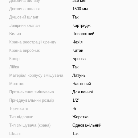
Довжина виливу
326 мм
Довжина шланга
1500 мм
Душовий шланг
Так
Запірний клапан
Картридж
Вилив
Поворотний
Країна реєстрації бренду
Чехія
Країна виробник
Китай
Колір
Бронза
Лійка
Так
Матеріал корпусу змішувача
Латунь
Монтаж
Настінний
Призначення змішувача
Для ванної
Приєднувальний розмір
1/2"
Термостат
Ні
Тип підводки
Жорстка
Тип змішувача (крана)
Одноважільний
Шланг
Так