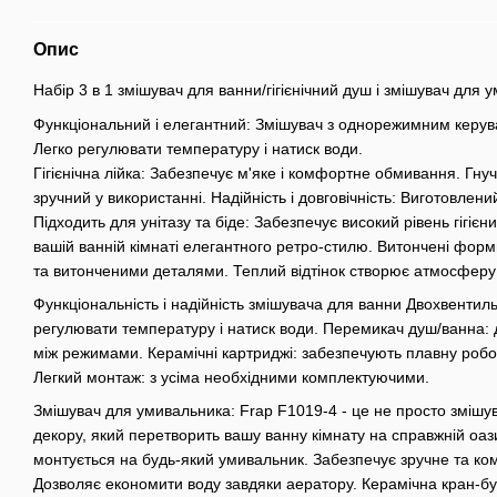
Опис
Набір 3 в 1 змішувач для ванни/гігієнічний душ і змішувач для 
Функціональний і елегантний: Змішувач з однорежимним керува
Легко регулювати температуру і натиск води.
Гігієнічна лійка: Забезпечує м'яке і комфортне обмивання. Гн
зручний у використанні. Надійність і довговічність: Виготовлений 
Підходить для унітазу та біде: Забезпечує високий рівень гігіє
вашій ванній кімнаті елегантного ретро-стилю. Витончені фор
та витонченими деталями. Теплий відтінок створює атмосферу
Функціональність і надійність змішувача для ванни Двохвентил
регулювати температуру і натиск води. Перемикач душ/ванна: 
між режимами. Керамічні картриджі: забезпечують плавну робот
Легкий монтаж: з усіма необхідними комплектуючими.
Змішувач для умивальника: Frap F1019-4 - це не просто змішу
декору, який перетворить вашу ванну кімнату на справжній оаз
монтується на будь-який умивальник. Забезпечує зручне та к
Дозволяє економити воду завдяки аератору. Керамічна кран-бу