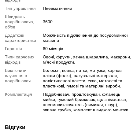
Тип управління
Пневматичний
Швидкість
подрібнювача,
3600
об/хв
Додаткові
Можливість підключення до посудомийної
характеристики
машини
Гарантія
60 місяців
Типи харчових
Овочі, фрукти, яєчна шкаралупа, макарони,
відходів
м'ясні продукти.
Виключити
Волосся, вовна, нитки, мотузки, харчові
влучення в
плівки (фолія), пакувальні матеріали,
подрібнювач
поліетиленові пакети, скло, металеві та
пластикові, гумові та матер'яні вироби.
Комплектація
Подрібнювач, проштовхувач, фланець
мийки, гумовий бризковик, що знімається,
пневмовиключатель (вимикач, шнур),
зливна трубка, комплект швидкого монтаж
Відгуки