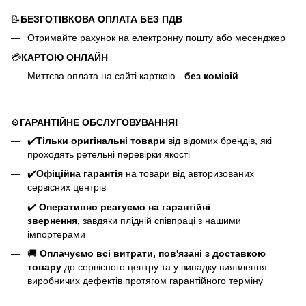
📝
БЕЗГОТІВКОВА ОПЛАТА БЕЗ ПДВ
Отримайте рахунок на електронну пошту або месенджер
💳
КАРТОЮ ОНЛАЙН
Миттєва оплата на сайті карткою -
без комісій
⚙️
ГАРАНТІЙНЕ ОБСЛУГОВУВАННЯ!
✔️
Тільки оригінальні товари
від відомих брендів, які
проходять ретельні перевірки якості
✔️
Офіційна гарантія
на товари від авторизованих
сервісних центрів
✔️
Оперативно реагуємо на гарантійні
звернення,
завдяки плідній співпраці з нашими
імпортерами
🚚
Оплачуємо всі витрати, пов'язані з доставкою
товару
до сервісного центру та у випадку виявлення
виробничих дефектів протягом гарантійного терміну