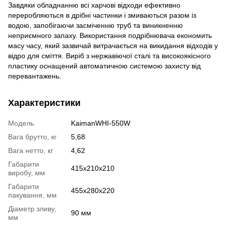
Завдяки обладнанню всі харчові відходи ефективно
переробляються в дрібні частинки і змиваються разом із
водою, запобігаючи засміченню труб та виникненню
неприємного запаху. Використання подрібнювача економить
масу часу, який зазвичай витрачається на викидання відходів у
відро для сміття. Виріб з нержавіючої сталі та високоякісного
пластику оснащений автоматичною системою захисту від
перевантажень.
Характеристики
Модель
KaimanWHI-550W
Вага брутто, кг
5,68
Вага нетто, кг
4,62
Габарити
415х210х210
виробу, мм
Габарити
455х280х220
пакування, мм
Діаметр зливу,
90 мм
мм