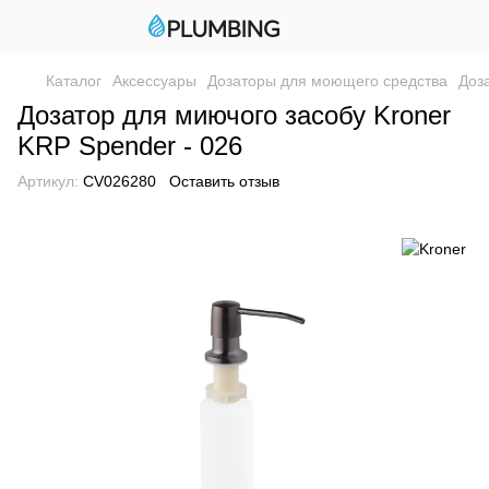
Каталог
Аксессуары
Дозаторы для моющего средства
Доз
Дозатор для миючого засобу Kroner
KRP Spender - 026
Артикул:
CV026280
Оставить отзыв