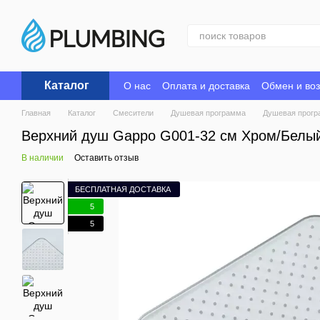
Перейти к основному контенту
Каталог
О нас
Оплата и доставка
Обмен и воз
Главная
Каталог
Смесители
Душевая программа
Душевая прогр
Верхний душ Gappo G001-32 см Хром/Белы
В наличии
Оставить отзыв
БЕСПЛАТНАЯ ДОСТАВКА
5
5