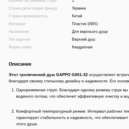
Количество режимов струи
1
Страна регистрации бренда
Украина
Страна производитель
Китай
Материал
Пластик (ABS)
Назначение
Для верхнього душу
Тип изделия
Верхний душ
Форма лейки
Квадратная
Описание
Этот тропический душ GAPPO G001-32
осуществляет встре
благодаря своему стильному дизайну и надежности. Его основ
Однорежимная струя: Благодаря одному режиму струи вы
водяного потока, что обеспечит эффективную очистку и в
Комфортный температурный режим: Интервал рабочих тем
гарантирует стабильность и надежность, что обеспечивае
этого душа.