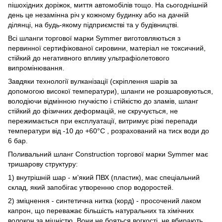
пішохідних доріжок, миття автомобілів тощо. На сьогоднішній
день це незамінна річ у кожному будинку або на дачній
ділянці, на будь-якому підприємстві та у будівництві.
Всі шланги торгової марки Symmer виготовляються з
первинної сертифікованої сировини, матеріал не токсичний,
стійкий до негативного впливу ультрафіолетового
випромінювання.
Завдяки технології вулканізації (скріплення шарів за
допомогою високої температури), шланги не розшаровуються,
володіючи відмінною гнучкістю і стійкістю до зламів, шланг
стійкий до фізичних деформацій, не скручується, не
пережимається при експлуатації, витримує різкі перепади
температури від -10 до +60°С , розрахований на тиск води до
6 бар.
Поливальний шланг Construction торгової марки Symmer має
тришарову структуру:
1) внутрішній шар - м'який ПВХ (пластик), має спеціальний
склад, який запобігає утворенню спор водоростей.
2) зміцнення - синтетична нитка (корд) - просочений лаком
капрон, що переважає більшість натуральних та хімічних
волокон за міцністю. Вони не бояться вогкості, не вбирають