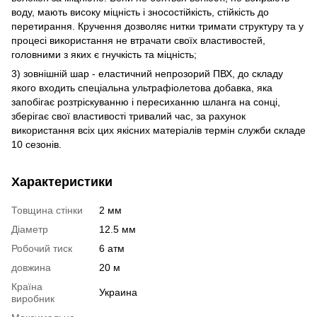
воду, мають високу міцність і зносостійкість, стійкість до
перетирання. Кручення дозволяє нитки тримати структуру та у
процесі використання не втрачати своїх властивостей,
головними з яких є гнучкість та міцність;
3) зовнішній шар - еластичний непрозорий ПВХ, до складу
якого входить спеціальна ультрафіолетова добавка, яка
запобігає розтріскуванню і пересиханню шланга на сонці,
зберігає свої властивості тривалий час, за рахунок
використання всіх цих якісних матеріалів термін служби складе
10 сезонів.
Характеристики
Товщина стінки
2 мм
Діаметр
12.5 мм
Робочий тиск
6 атм
довжина
20 м
Країна
Украина
виробник