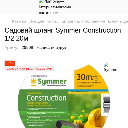
Каталог
Все для поливу
Шланги для поливання
Шланги дл
Садовий шланг Symmer Construction
1/2 20м
Артикул:
29508
Написати відгук
−5%
САНТЕХНІКА ЯК ДЛЯ СЕБЕ 💛💙