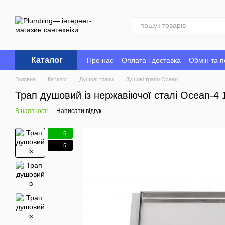
Перейти до основного контенту
Каталог
Про нас
Оплата і доставка
Обмін та 
Головна
Каталог
Душові трапи
Душові трапи Ocean
Трап душовий із нержавіючої сталі Ocean-4
В наявності
Написати відгук
5
5