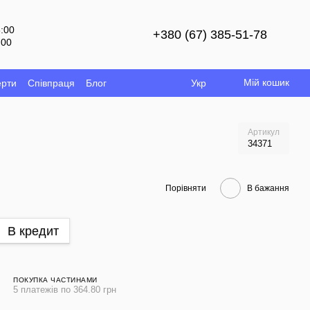
8:00
+380 (67) 385-51-78
:00
й
Мій кошик
ерти
Співпраця
Блог
Укр
Артикул
34371
Порівняти
В бажання
В кредит
ПОКУПКА ЧАСТИНАМИ
5 платежів по 364.80 грн