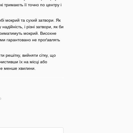
 тримають її точно по центру і
бі мокрий та сухий затвори. Як
адійність, і різні затвори, як би
 триматимуть мокрий. Висохне
ами гарантовано не проґавлять
и решітку, вийняти сітку, що
чистивши їх на місці або
ме менше хвилини.
ю