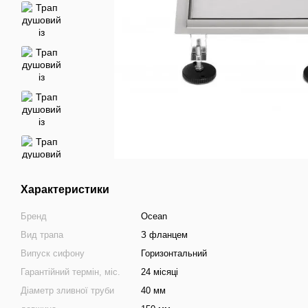
Характеристики
Бренд
Ocean
Вид трапа
З фланцем
Випуск сифону
Горизонтальний
Гарантійний термін, міс.
24 місяці
Діаметр зливної труби
40 мм