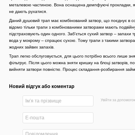
металевою частиною. Вона оснащена демпфуючі прокладки, які
не дають рухатися.
Даний душовий трап має комбінований затвор, що поєднує в со
відомо тільки трапи з комбінованими затворами мають подвійну н
підстраховують один одного. Заб'ється сухий затвор – запахи
вода у мокрому – спрацює сухою. Тому трапи з такими затвор
жодних зайвих запахів.
Трап легко обслуговується, для цього потрібно всього лише знят
фільтрує. Після цього можна зняти кришку на блоці затворів, по
вийняти затвори повністю. Процес складання-розбирання зай
Новий відгук або коментар
Увійти за допомого