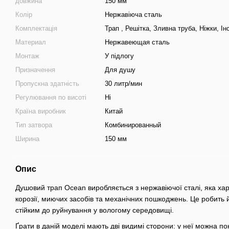
довжина
150 мм
Колір
Нержавіюча сталь
Комплектація
Трап , Решітка, Зливна труба, Ніжки, Ін
Материал
Нержавеющая сталь
Монтаж
У підлогу
Призначення
Для душу
Пропускна здатність
30 литр/мин
Регулювання по висоті
Ні
Країна виробник
Китай
Тип затвора
Комбинированный
Ширина
150 мм
Опис
Душовий трап Ocean виробляється з нержавіючої сталі, яка хар
корозії, миючих засобів та механічних пошкоджень. Це робить 
стійким до руйнування у вологому середовищі.
Ґрати в даній моделі мають дві видимі сторони: у неї можна по