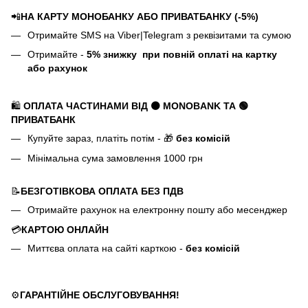
📲
НА КАРТУ МОНОБАНКУ АБО ПРИВАТБАНКУ (-5%)
Отримайте SMS на Viber|Telegram з реквізитами та сумою
Отримайте -
5%
знижку
при повній оплаті на картку
або рахунок
🛍️
ОПЛАТА ЧАСТИНАМИ ВІД ⚫ MONOBANK
ТА 🟢
ПРИВАТБАНК
Купуйте зараз, платіть потім - 🎁
без комісій
Мінімальна сума замовлення 1000 грн
📝
БЕЗГОТІВКОВА ОПЛАТА БЕЗ ПДВ
Отримайте рахунок на електронну пошту або месенджер
💳
КАРТОЮ ОНЛАЙН
Миттєва оплата на сайті карткою -
без комісій
⚙️
ГАРАНТІЙНЕ ОБСЛУГОВУВАННЯ!