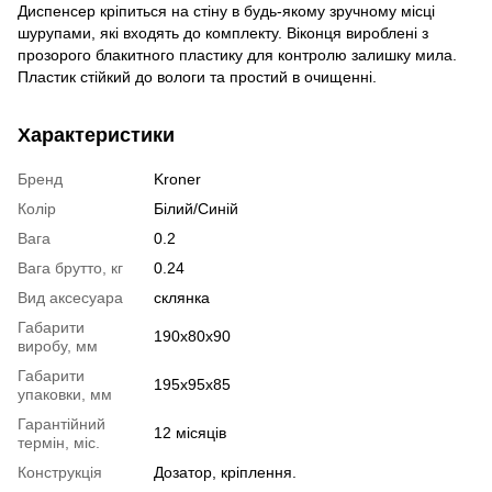
Диспенсер кріпиться на стіну в будь-якому зручному місці
шурупами, які входять до комплекту. Віконця вироблені з
прозорого блакитного пластику для контролю залишку мила.
Пластик стійкий до вологи та простий в очищенні.
Характеристики
Бренд
Kroner
Колір
Білий/Синій
Вага
0.2
Вага брутто, кг
0.24
Вид аксесуара
склянка
Габарити
190х80х90
виробу, мм
Габарити
195х95х85
упаковки, мм
Гарантійний
12 місяців
термін, міс.
Конструкція
Дозатор, кріплення.