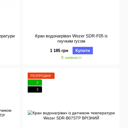
ператури
Кран водонагрівач Wezer SDR-F05 із
гнучким гусом
1 185 грн
Купити
В наявності
РОЗПРОДАЖ
2
3