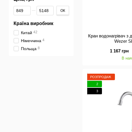
Від Ціна, грн
До Ціна, грн
ОК
Країна виробник
42
Китай
Кран водонагрівач з
4
Німеччина
Wezer 
8
Польща
1 167 грн
В ная
РОЗПРОДАЖ
2
3