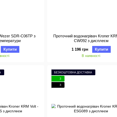
 Wezer SDR-C06TP з
Проточний водонагрівач Kroner KRM
температури
CW092 з дисплеєм
Купити
1 196 грн
Купити
вності
В наявності
А
БЕЗКОШТОВНА ДОСТАВКА
3
3