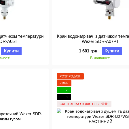
 датчиком температури
Кран водонагрівач із датчиком тем
SDR-A05T
Wezer SDR-A07PT
Купити
1 601 грн
Купити
вності
В наявності
РОЗПРОДАЖ
−10%
2
3
САНТЕХНІКА ЯК ДЛЯ СЕБЕ 💛💙