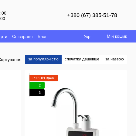
8:00
+380 (67) 385-51-78
:00
й
Мій кошик
ерти
Співпраця
Блог
Укр
за популярністю
спочатку дешевше
за назвою
Сортування:
РОЗПРОДАЖ
2
3