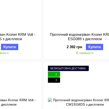
вач Kroner KRM Volt -
Проточний водонагрівач Kroner KRP
 з дисплеєм
ESG089 з дисплеєм
Купити
2 392 грн
Купити
вності
В наявності
БЕЗКОШТОВНА ДОСТАВКА
2
3