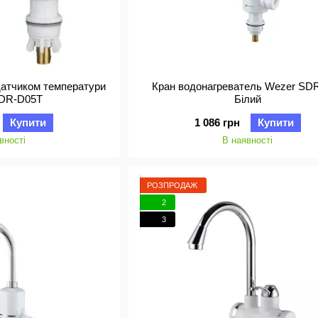
 датчиком температури
Кран водонагреватель Wezer SD
SDR-D05T
Білий
Купити
1 086 грн
Купити
вності
В наявності
РОЗПРОДАЖ
2
3