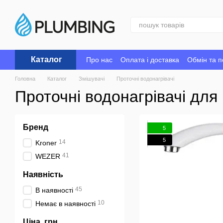
Перейти до основного контенту
Каталог
Про нас
Оплата і доставка
Обмін та 
Головна
Каталог
Змішувачі
Проточні водонагрівачі
Проточні водонагрівачі для 
Бренд
5
5
14
Kroner
41
WEZER
Наявність
45
В наявності
10
Немає в наявності
Ціна, грн