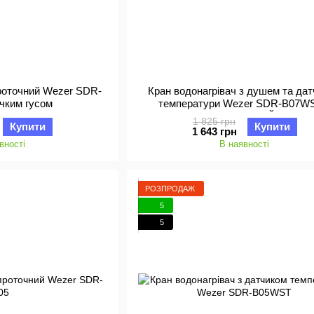
проточний Wezer SDR-
Кран водонагрівач з душем та да
учким гусом
температури Wezer SDR-B07W
НАСТІННИЙ
1 825 грн
Купити
Купити
1 643 грн
вності
В наявності
РОЗПРОДАЖ
5
5