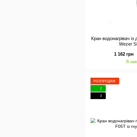
Кран водонагрівач із
Wezer 
1 162 грн
В ная
РОЗПРОДАЖ
2
3