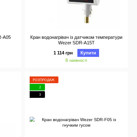
R-A05
Кран водонагрівач із датчиком температури
Wezer SDR-A15T
1 114 грн
Купити
В наявності
РОЗПРОДАЖ
2
3