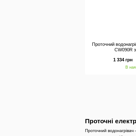
Проточний водонагрі
CW090R з
1 334 грн
В ная
Проточні електр
Проточний водонагрівач —