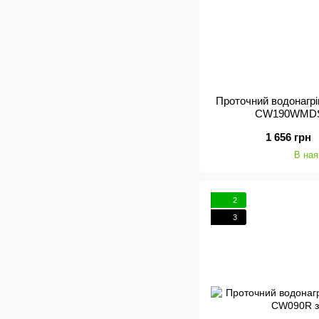
Проточний водонагрі
CW190WMDS
1 656 грн
В ная
2
3