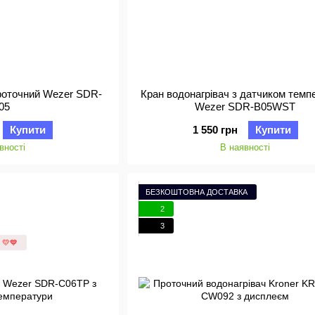
проточний Wezer SDR-
Кран водонагрівач з датчиком темп
05
Wezer SDR-B05WST
Купити
1 550 грн
Купити
вності
В наявності
БЕЗКОШТОВНА ДОСТАВКА
2
3
 💛💙