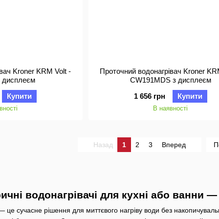
вач Kroner KRM Volt -
Проточний водонагрівач Kroner KRM
 дисплеєм
CW191MDS з дисплеєм
Купити
1 656 грн
Купити
вності
В наявності
Назад
1
2
3
Вперед
П
ичні водонагрівачі для кухні або ванни —
 це сучасне рішення для миттєвого нагріву води без накопичувально