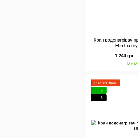
Кран водонагрівач 
F05T із гн
1 244 грн
В ная
РОЗПРОДАЖ
2
3