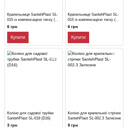
Крапельниця SantehPlast SL-
Крапельниця SantehPlast SL-
015 із компенсацією тиску (4л/
015 із компенсацією тиску (8л/
год) Зелена
год) Голубая
6 грн
6 грн
Купити
Купити
Коліно для садової трубки
Коліно для крапельної стрічки
SantehPlast SL-019 (D16)
SantehPlast SL-002.3 Затискне
3 грн
9 грн