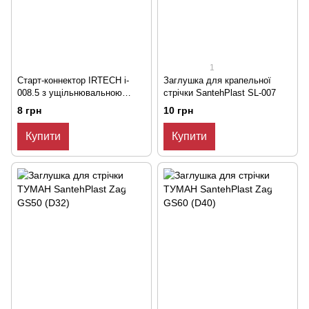
1
Старт-коннектор IRTECH i-
Заглушка для крапельної
008.5 з ущільнювальною
стрічки SantehPlast SL-007
гумкою та підтиском
8 грн
10 грн
Купити
Купити