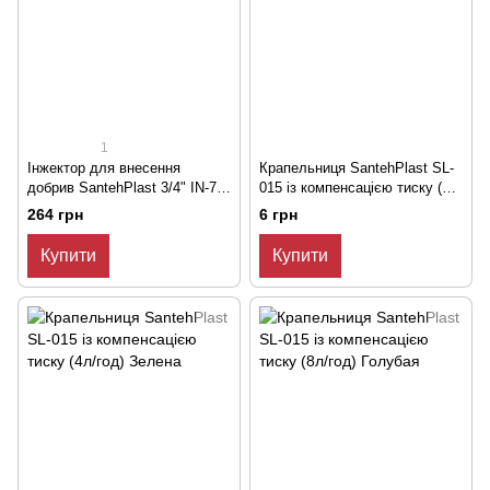
1
Інжектор для внесення
Крапельниця SantehPlast SL-
добрив SantehPlast 3/4" IN-75
015 із компенсацією тиску (2л/
Вентурі
год) Жовта
264 грн
6 грн
Купити
Купити