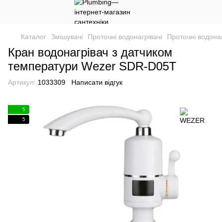
Каталог
Змішувачі
Проточні водонагрівачі
Проточні водона
Кран водонагрівач з датчиком
температури Wezer SDR-D05T
Артикул:
1033309
Написати відгук
5
5