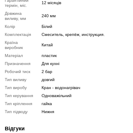
Гарантійний
12 місяців
термін, міс.
Довжина
240 мм
виливу, мм
Колір
Білий
Комплектація
Смеситель, крепёж, инструкция.
Країна
Китай
виробник
Матеріал
пластик
Призначення
Для кухні
Робочий тиск
2 бар
Тип виливу
довгий
Тип виробу
Кран - водонагрівач
Тип керування
Одноважільний
Тип кріплення
гайка
Тип підводу
Нижня
Відгуки