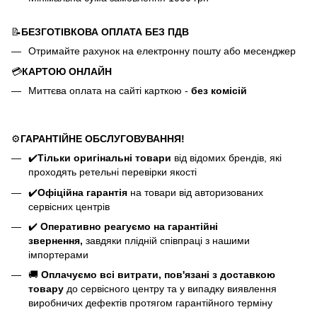
📝
БЕЗГОТІВКОВА ОПЛАТА БЕЗ ПДВ
Отримайте рахунок на електронну пошту або месенджер
💳
КАРТОЮ ОНЛАЙН
Миттєва оплата на сайті карткою -
без комісій
⚙️
ГАРАНТІЙНЕ ОБСЛУГОВУВАННЯ!
✔️
Тільки оригінальні товари
від відомих брендів, які
проходять ретельні перевірки якості
✔️
Офіційна гарантія
на товари від авторизованих
сервісних центрів
✔️
Оперативно реагуємо на гарантійні
звернення,
завдяки плідній співпраці з нашими
імпортерами
🚚
Оплачуємо всі витрати, пов'язані з доставкою
товару
до сервісного центру та у випадку виявлення
виробничих дефектів протягом гарантійного терміну