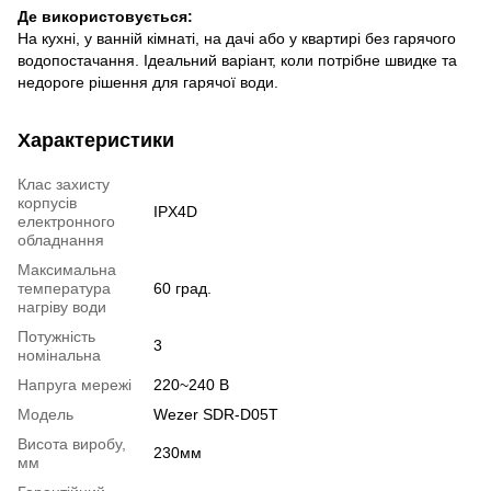
Де використовується:
На кухні, у ванній кімнаті, на дачі або у квартирі без гарячого
водопостачання. Ідеальний варіант, коли потрібне швидке та
недороге рішення для гарячої води.
Характеристики
Клас захисту
корпусів
IPX4D
електронного
обладнання
Максимальна
температура
60 град.
нагріву води
Потужність
3
номінальна
Напруга мережі
220~240 В
Модель
Wezer SDR-D05T
Висота виробу,
230мм
мм