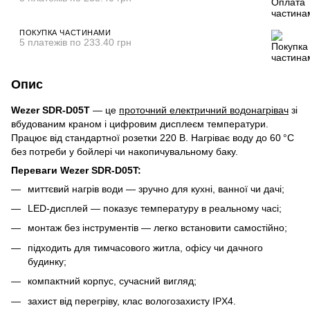
ПОКУПКА ЧАСТИНАМИ
5 платежів по 233.40 грн
Опис
Wezer SDR-D05T
— це
проточний електричний водонагрівач
зі
вбудованим краном і цифровим дисплеєм температури.
Працює від стандартної розетки 220 В. Нагріває воду до 60 °C
без потреби у бойлері чи накопичувальному баку.
Переваги Wezer SDR-D05T:
миттєвий нагрів води — зручно для кухні, ванної чи дачі;
LED-дисплей — показує температуру в реальному часі;
монтаж без інструментів — легко встановити самостійно;
підходить для тимчасового житла, офісу чи дачного
будинку;
компактний корпус, сучасний вигляд;
захист від перегріву, клас вологозахисту IPX4.