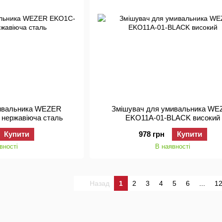
мивальника WEZER
Змішувач для умивальника W
нержавіюча сталь
EKO11A-01-BLACK високий
Купити
978 грн
Купити
вності
В наявності
Назад
1
2
3
4
5
6
...
1