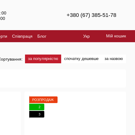
8:00
+380 (67) 385-51-78
:00
й
Мій кошик
ерти
Співпраця
Блог
Укр
за популярністю
спочатку дешевше
за назвою
Сортування:
РОЗПРОДАЖ
2
3