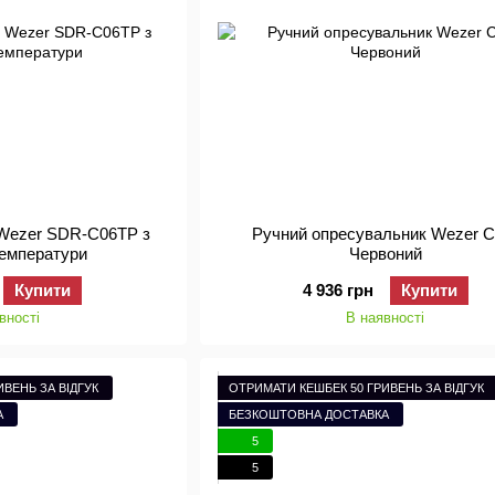
 Wezer SDR-C06TP з
Ручний опресувальник Wezer C
температури
Червоний
Купити
4 936 грн
Купити
вності
В наявності
ВЕНЬ ЗА ВІДГУК
ОТРИМАТИ КЕШБЕК 50 ГРИВЕНЬ ЗА ВІДГУК
А
БЕЗКОШТОВНА ДОСТАВКА
5
5