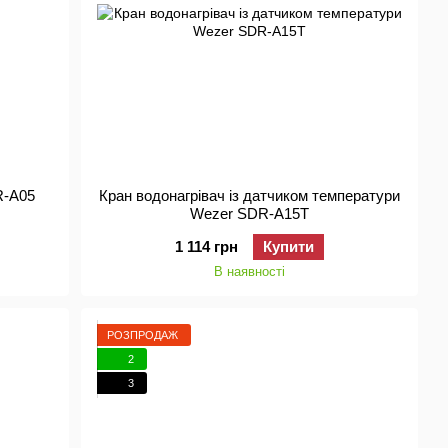
R-A05
Кран водонагрівач із датчиком температури
Wezer SDR-A15T
1 114 грн
Купити
В наявності
РОЗПРОДАЖ
2
3