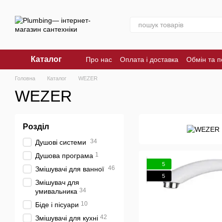
Перейти до основного контенту
Каталог
Про нас
Оплата і доставка
Обмін та 
Головна
Каталог
WEZER
WEZER
Розділ
34
Душові системи
1
Душова програма
5
46
Змішувачі для ванної
5
Змішувач для
34
умивальника
10
Біде і пісуари
42
Змішувачі для кухні