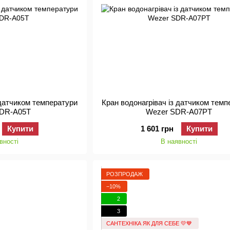
 датчиком температури
Кран водонагрівач із датчиком тем
SDR-A05T
Wezer SDR-A07PT
Купити
1 601 грн
Купити
вності
В наявності
РОЗПРОДАЖ
−10%
2
3
САНТЕХНІКА ЯК ДЛЯ СЕБЕ 💛💙