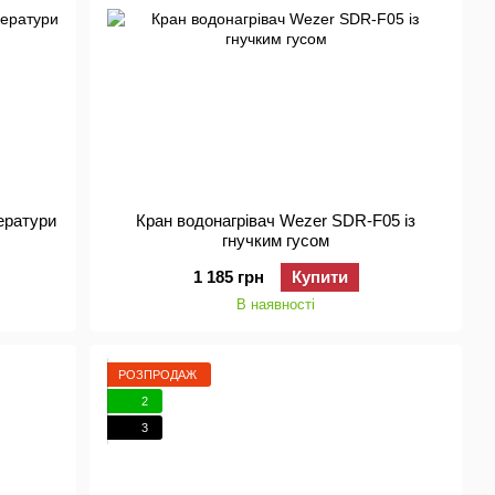
ператури
Кран водонагрівач Wezer SDR-F05 із
гнучким гусом
1 185 грн
Купити
В наявності
РОЗПРОДАЖ
2
3