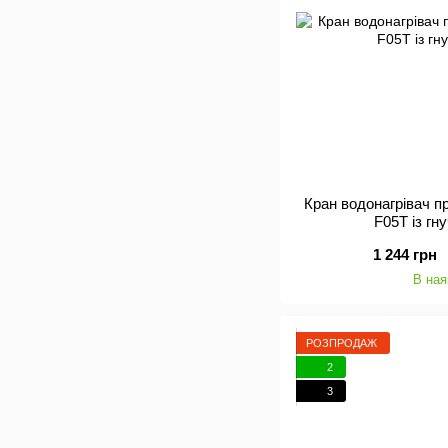
Кран водонагрівач 
F05T із гн
1 244 грн
В ная
РОЗПРОДАЖ
2
3