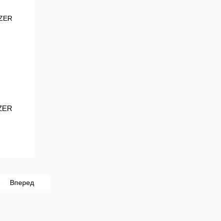
EZER
2
Вперед