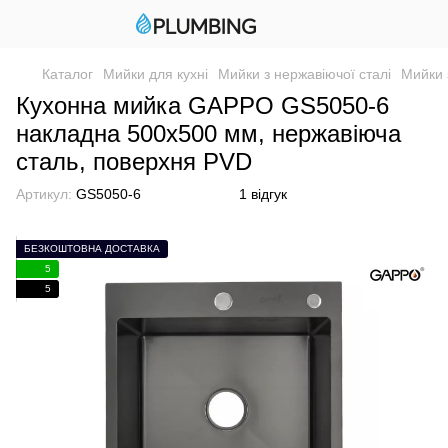
Каталог
Мийки для кухні
Мийки з нержавіючої сталі
Мийки 
Кухонна мийка GAPPO GS5050-6
накладна 500x500 мм, нержавіюча
сталь, поверхня PVD
Артикул:
GS5050-6
1 відгук
БЕЗКОШТОВНА ДОСТАВКА
5
5