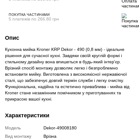
ПОКУПКА ЧАСТИНАМИ
5 платежів по 266.80 грн
Опис
Кухонна мийка Kroner KRP Dekor - 490 (0,8 мм) - ідеальне
рішення для сучасної кухні. Завдяки своїй круглій формі і
стильному дизайну вона впишеться в будь-який інтер'єр.
Врізний спосіб монтажу дозволяє легко і безпроблемно
встановити мийку. Виготовлена з високоякісної нержавіючої
сталі, що забезпечує довгий термін служби і легку очистку.
Функціональна, надійна та естетично приваблива - мийка від
Kroner стане незамінним помічником у приготуваннях та
прикрасою вашої кухні.
Характеристики
Модель
Dekor-49008180
Вид монтажу
Врізна