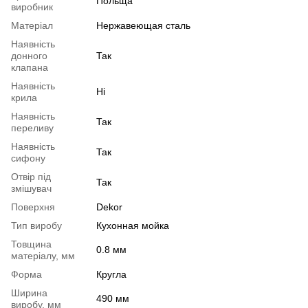
Польща
виробник
Матеріал
Нержавеющая сталь
Наявність
донного
Так
клапана
Наявність
Ні
крила
Наявність
Так
переливу
Наявність
Так
сифону
Отвір під
Так
змішувач
Поверхня
Dekor
Тип виробу
Кухонная мойка
Товщина
0.8 мм
матеріалу, мм
Форма
Кругла
Ширина
490 мм
виробу, мм