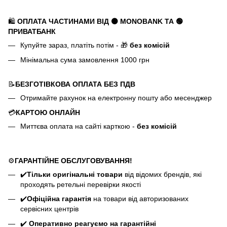
🛍️
ОПЛАТА ЧАСТИНАМИ ВІД ⚫ MONOBANK
ТА 🟢
ПРИВАТБАНК
Купуйте зараз, платіть потім - 🎁
без комісій
Мінімальна сума замовлення 1000 грн
📝
БЕЗГОТІВКОВА ОПЛАТА БЕЗ ПДВ
Отримайте рахунок на електронну пошту або месенджер
💳
КАРТОЮ ОНЛАЙН
Миттєва оплата на сайті карткою -
без комісій
⚙️
ГАРАНТІЙНЕ ОБСЛУГОВУВАННЯ!
✔️
Тільки оригінальні товари
від відомих брендів, які
проходять ретельні перевірки якості
✔️
Офіційна гарантія
на товари від авторизованих
сервісних центрів
✔️
Оперативно реагуємо на гарантійні