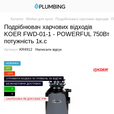
Каталог
Мийки для кухні
Подрібнювачі харчових відходів
П
Подрібнювач харчових відходів
KOER FWD-01-1 - POWERFUL 750Вт
потужність 1к.с
Артикул:
KR4912
Написати відгук
НОВИНКА
ХІТ
−10%
ОТРИМАТИ КЕШБЕК 50 ГРИВЕНЬ ЗА ВІДГУК
БЕЗКОШТОВНА ДОСТАВКА
5
5
САНТЕХНІКА ЯК ДЛЯ СЕБЕ 💛💙