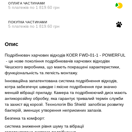
ОПЛАТА ЧАСТИНАМИ
5 платежів по 1 819.60 грн
ПОКУПКА ЧАСТИНАМИ
5 платежів по 1 819.60 грн
Опис
Подрібнювач харчових відходів KOER FWD-01-1 - POWERFUL
- це нове покоління подрібнювачів харчових відходівx
Чешского виробника, що мають покращені характеристики,
функціональність та легкість монтажу.
Інноваційна запатентована система подрібнення відходів,
котра забезпечує швидке і якісне подрібнення при значно
меншій вібрації приладу. Камера та подрібнюючий диск мають
антикорозійну обробку, яка гарантує тривалий термін служби
та захист від корозії. Технологія Bio Shield запобігає розвитку
бактерій, зменшує утворення неприємних запахів.
Безпека та комфорт:
система зниження рівня шуму та вібрації
запатентована система подрібнення