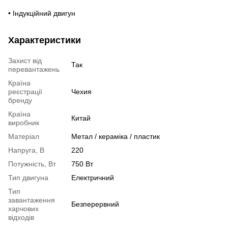
• Індукційний двигун
Характеристики
Захист від
Так
перевантажень
Країна
реєстрації
Чехия
бренду
Країна
Китай
виробник
Матеріал
Метал / кераміка / пластик
Напруга, В
220
Потужність, Вт
750 Вт
Тип двигуна
Електричний
Тип
завантаження
Безперервний
харчових
відходів