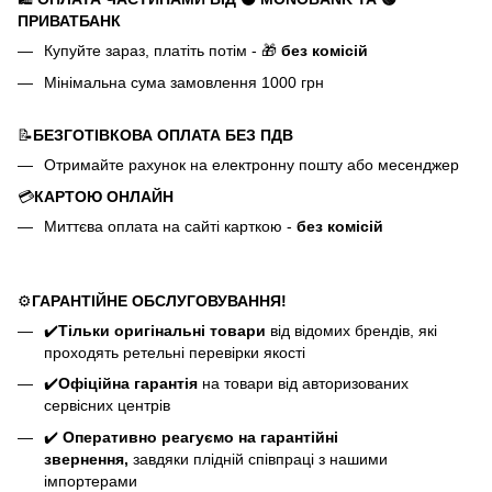
ПРИВАТБАНК
Купуйте зараз, платіть потім - 🎁
без комісій
Мінімальна сума замовлення 1000 грн
📝
БЕЗГОТІВКОВА ОПЛАТА БЕЗ ПДВ
Отримайте рахунок на електронну пошту або месенджер
💳
КАРТОЮ ОНЛАЙН
Миттєва оплата на сайті карткою -
без комісій
⚙️
ГАРАНТІЙНЕ ОБСЛУГОВУВАННЯ!
✔️
Тільки оригінальні товари
від відомих брендів, які
проходять ретельні перевірки якості
✔️
Офіційна гарантія
на товари від авторизованих
сервісних центрів
✔️
Оперативно реагуємо на гарантійні
звернення,
завдяки плідній співпраці з нашими
імпортерами