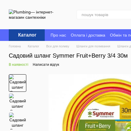
Перейти до основного контенту
Каталог
Про нас
Оплата і доставка
Обмін та 
Головна
Каталог
Все для поливу
Шланги для поливання
Шланги 
Садовий шланг Symmer Fruit+Berry 3/4 30м
В наявності
Написати відгук