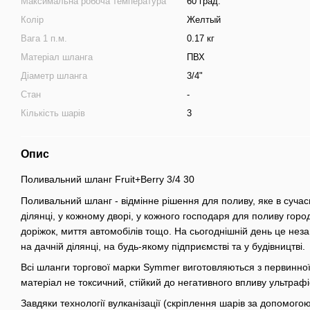
Максимальна робоча температура
60 град.
Колір
Желтый
Вага 1 п.м.
0.17 кг
Матеріал шланга
ПВХ
Діаметр шланга
3/4"
Стан
-
Кількість шарів
3
Опис
Поливальний шланг Fruit+Berry 3/4 30
Поливальний шланг - відмінне рішення для поливу, яке в сучасн
ділянці, у кожному дворі, у кожного господаря для поливу город
доріжок, миття автомобілів тощо. На сьогоднішній день це нез
на дачній ділянці, на будь-якому підприємстві та у будівництві.
Всі шланги торгової марки Symmer виготовляються з первинної
матеріал не токсичний, стійкий до негативного впливу ультра
Завдяки технології вулканізації (скріплення шарів за допомого