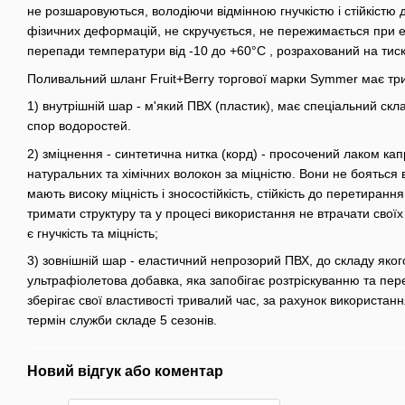
не розшаровуються, володіючи відмінною гнучкістю і стійкістю д
фізичних деформацій, не скручується, не пережимається при ек
перепади температури від -10 до +60°С , розрахований на тиск
Поливальний шланг Fruit+Berry торгової марки Symmer має тр
1) внутрішній шар - м'який ПВХ (пластик), має спеціальний скл
спор водоростей.
2) зміцнення - синтетична нитка (корд) - просочений лаком ка
натуральних та хімічних волокон за міцністю. Вони не бояться в
мають високу міцність і зносостійкість, стійкість до перетиран
тримати структуру та у процесі використання не втрачати своїх
є гнучкість та міцність;
3) зовнішній шар - еластичний непрозорий ПВХ, до складу яког
ультрафіолетова добавка, яка запобігає розтріскуванню та пе
зберігає свої властивості тривалий час, за рахунок використанн
термін служби складе 5 сезонів.
Новий відгук або коментар