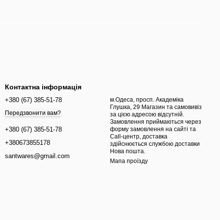
Контактна інформація
+380 (67) 385-51-78
м.Одеса, просп. ​Академіка
Глушка, 29 Магазин та самовивіз
Передзвонити вам?
за цією адресою відсутній.
Замовлення приймаються через
форму замовлення на сайті та
+380 (67) 385-51-78
Call-центр, доставка
+380673855178
здійснюється службою доставки
Нова пошта.
santwares@gmail.com
Мапа проїзду