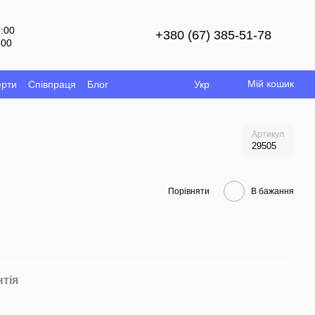
8:00
+380 (67) 385-51-78
:00
й
Мій кошик
ерти
Співпраця
Блог
Укр
Артикул
29505
Порівняти
В бажання
нтія