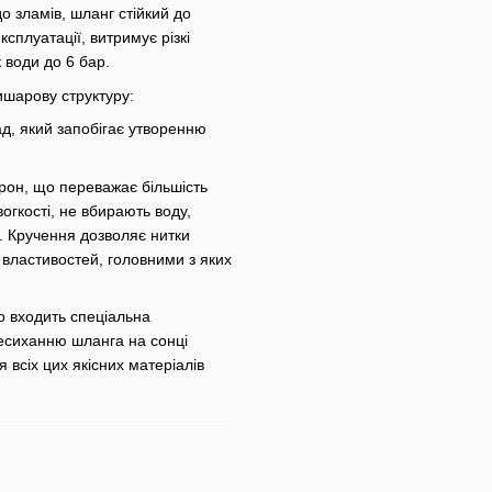
о зламів, шланг стійкий до
сплуатації, витримує різкі
 води до 6 бар.
ишарову структуру:
ад, який запобігає утворенню
прон, що переважає більшість
огкості, не вбирають воду,
ня. Кручення дозволяє нитки
 властивостей, головними з яких
о входить спеціальна
ресиханню шланга на сонці
я всіх цих якісних матеріалів