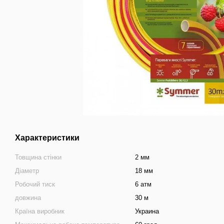
Характеристики
Товщина стінки
2 мм
Діаметр
18 мм
Робочий тиск
6 атм
довжина
30 м
Країна виробник
Украина