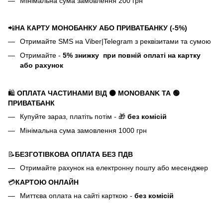
Мінімальна сума замовлення 200 грн
📲
НА КАРТУ МОНОБАНКУ АБО ПРИВАТБАНКУ (-5%)
Отримайте SMS на Viber|Telegram з реквізитами та сумою
Отримайте -
5%
знижку
при повній оплаті на картку
або рахунок
🛍️
ОПЛАТА ЧАСТИНАМИ ВІД ⚫ MONOBANK
ТА 🟢
ПРИВАТБАНК
Купуйте зараз, платіть потім - 🎁
без комісій
Мінімальна сума замовлення 1000 грн
📝
БЕЗГОТІВКОВА ОПЛАТА БЕЗ ПДВ
Отримайте рахунок на електронну пошту або месенджер
💳
КАРТОЮ ОНЛАЙН
Миттєва оплата на сайті карткою -
без комісій