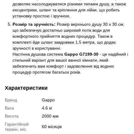
дозволяє насолоджуватися різними типами душу, а також
ексцентрики, шланг та кріплення для лійки, що робить
установку простою і зручною.
Розмір та зручність:
Розмір верхнього душу 30 х 30 см,
що забезпечує достатньо широкий потік води для
комфортного прийняття водних процедур. Також в
комплекті йде шланг завдовжки 1,5 метра, що додає
зручності в користуванні.
Настінна душова система
Gappo G7199-30
- це надійний і
стильний варіант для вашої ванної кімнати, який
забезпечить вам комфорт і задоволення від водних
процедур протягом багатьох років.
Характеристики
Бренд
Gappo
Вага
4.6 кг
Висота
2000 мм
Гарантійний
60 місяців
термін, міс.