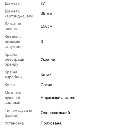
Діаметр
½"
Діаметр
35 мм
картриджа, мм
Довжина
150см
шланга
Кількість
режимів
3
струменя
Країна
реєстрації
Україна
бренду
Країна
Китай
виробник
Колір
Сатин
Матеріал
душової
Нержавіюча сталь
системи
Тип змішувача
Одноважільний
(крана)
Установка
Прихована