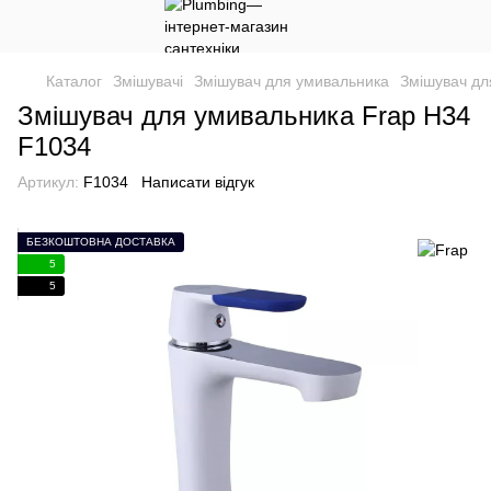
Каталог
Змішувачі
Змішувач для умивальника
Змішувач дл
Змішувач для умивальника Frap H34
F1034
Артикул:
F1034
Написати відгук
БЕЗКОШТОВНА ДОСТАВКА
5
5