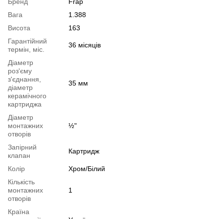
Бренд
Frap
Вага
1.388
Висота
163
Гарантійний
36 місяців
термін, міс.
Діаметр
роз'єму
з'єднання,
35 мм
діаметр
керамічного
картриджа
Діаметр
монтажних
½"
отворів
Запірний
Картридж
клапан
Колір
Хром/Білий
Кількість
монтажних
1
отворів
Країна