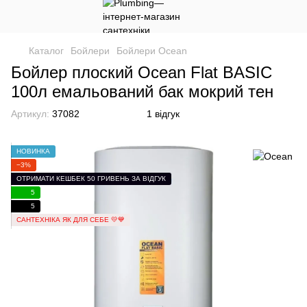
Каталог
Бойлери
Бойлери Ocean
Бойлер плоский Ocean Flat BASIC
100л емальований бак мокрий тен
Артикул:
37082
1 відгук
НОВИНКА
−3%
ОТРИМАТИ КЕШБЕК 50 ГРИВЕНЬ ЗА ВІДГУК
5
5
САНТЕХНІКА ЯК ДЛЯ СЕБЕ 💛💙