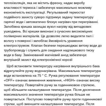
теплоізоляція, яка не містить фреону, надає виробу
властивості термоса і забезпечує максимально можливу
економічність експлуатації. Регульований термостат
подвійного захисту суворо підтримує задану температуру
гарячої води і автоматично блокує нагрівач при перегріванні.
Запобіжна кришка захищає вузол нагріву від випадкових
ушкоджень. Всі кришки виконані з сучасних високоміцних
полімерних матеріалів. Це дозволяє легко видаляти пил і
вологу з поверхні і запобігає ймовірність ураження
електрострумом. Клапан безпеки перешкоджає витоку води до
трубопроводу і служить для скидання надлишкового тиску
води в баку. Замінюваний магнієвий анод забезпечує
внутрішній захист від електрохімічної корозії
Щоб встановити температуру нагрівання внутрішнього бака
відрегулюйте ручку водонагрівача. Максимальна температура
води встановлена на 75 ° C. Ручка регулювання температури
«OFF» означає вимкнення живлення, «HIGH» означає високу
температуру. Повертайте ручку за годинниковою стрілкою,
щоб збільшити налаштування температури. Після досягнення
максимального значення температури ручка більше не
повертається. Поступово повертайте ручку проти годинникової
стрілки, щоб зменшити налаштування температури. Після