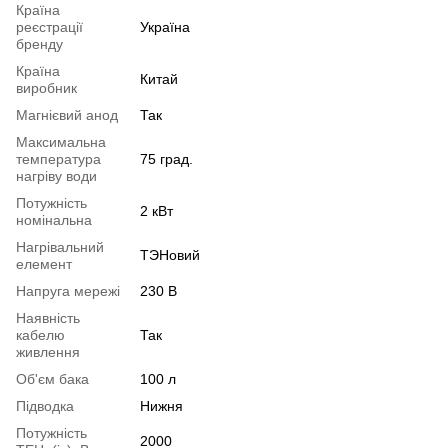
Країна
реєстрації
Україна
бренду
Країна
Китай
виробник
Магнієвий анод
Так
Максимальна
температура
75 град.
нагріву води
Потужність
2 кВт
номінальна
Нагрівальний
ТЭНовий
елемент
Напруга мережі
230 В
Наявність
кабелю
Так
живлення
Об'єм бака
100 л
Підводка
Нижня
Потужність
2000