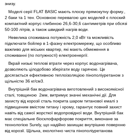
знизу.
Моделі серії FLAT BASIC мають плоску прямокутну форму.,
2 баки та 1 тен. Основною перевагою цих моделей є плоский
компактний корпус глибиною 26,6-30,6 сантиметрів при обсязі
50-100 літрів, а також швидкий нагрів води.
Невелика споживана потужність 2,0 кВт та можливість
підключати бойлер в 1-фазну електромережу, що особливо
важливо для міських квартир, які мають обмеження в
споживанні (по потужності) електроенергії.
Вкрай низькі теплові втрати через корпус водонагрівача,
дозволяють цілодобово зберігати воду гарячою. Це
досягається ефективною теплоізоляцією пінополіуретаном з
щільністю 36 кг/см3.
Внутрішній бак водонагрівача виготовлений з високоякісної
сталі, товщиною 2мм, витримує значні механічні дії. Для
захисту від корозії сталь покрита шаром титанової емалі з
підвищеним вмістом титану і хрому, гарантує повний захист
навіть від самої жорсткої водопровідної води. Внутрішній бак
має спеціальне біосклофарфорове покриття, виконане за
технологією Surely, що надійно захищає внутрішню поверхню
від корозії. Щільна, екологічно чиста пінополіуретанова