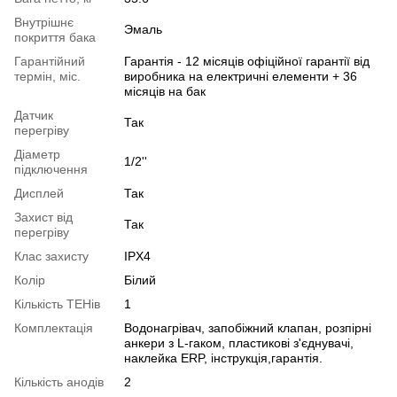
Внутрішнє
Эмаль
покриття бака
Гарантійний
Гарантія - 12 місяців офіційної гарантії від
термін, міс.
виробника на електричні елементи + 36
місяців на бак
Датчик
Так
перегріву
Діаметр
1/2''
підключення
Дисплей
Так
Захист від
Так
перегріву
Клас захисту
IPX4
Колір
Білий
Кількість ТЕНів
1
Комплектація
Водонагрівач, запобіжний клапан, розпірні
анкери з L-гаком, пластикові з'єднувачі,
наклейка ERP, інструкція,гарантія.
Кількість анодів
2