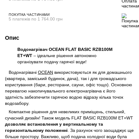
ПОКУПКА ЧАСТИНАМИ
5 платежів по 1 764.00 грн
Опис
Водонагрівач
OCEAN FLAT BASIC RZB100М
ET+WT
– ідеальне рішення автономно
організувати подачу гарячої води!
Водонагрівачі
OCEAN
використовуються як для домашнього
(квартира, заміський будинок, дача), так і для громадського
користування (бари, ресторани, сауни, офіс тощо). Основною
перевагою накопичувального електронагрівача є його
здатність забезпечити гарячою водою відразу кілька точок
водозабору.
Компактне рішення для невеликих приміщень, стильний,
сучасний дизайн! Також модель FLAT BASIC RZB100М ET+WT
дозволяє встановлення у вертикальному та
горизонтальному положенні
. За рахунок чого заощаджує ще
більше простору. Важливо, щоб подача холодної води була