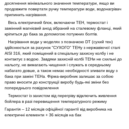
досягнення мінімального значення температури, якщо ви
продовжите повертати ручку температури води, водонагрівач
припинить нагрівання.
Весь електричний блок, включаючи ТЕН, термостат і
замінний магнієвий анод зібраний на сталевому фланці, який
кріпиться до бака за допомогою потужних болтів.
Нагрівання води у моделях з позначкою DT (сухий тен)
здійснюється за рахунок "СУХОГО" ТЕНу з нержавіючої сталі
AISI 316, який поміщений в спеціальну захисну колбу і не
контактує з водою. Завдяки захисній колбі ТЕНи не схильні до
нальоту, не вимагають чищення і служать в середньому
набагато довше, а також немає необхідності зливати воду з
бака при заміні ТЕНа. Фірма-виробник залишає за собою
право вносити до конструкції виробу будь-які зміни без
попереднього повідомлення
Термостат із захистом від перегріву відключить живлення
бойлера в разі перевищення температурного режиму
Гарантія – 12 місяців офіційної гарантії від виробника на
електричні елементи + 36 місяців на бак