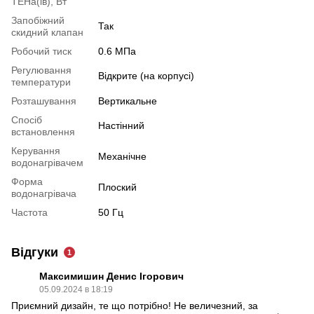
ТЕНа(ів), Вт
Запобіжний
Так
скидний клапан
Робочий тиск
0.6 МПа
Регулювання
Відкрите (на корпусі)
температури
Розташування
Вертикальне
Спосіб
Настінний
встановлення
Керування
Механічне
водонагрівачем
Форма
Плоский
водонагрівача
Частота
50 Гц
Відгуки
1
Максимишин Денис Ігорович
05.09.2024 в 18:19
Приємний дизайн, те що потрібно! Не величезний, за