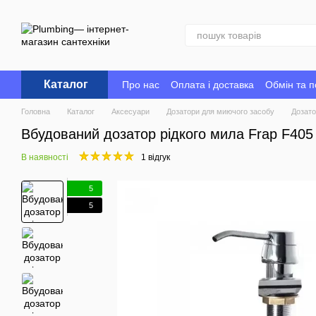
Перейти до основного контенту
Каталог
Про нас
Оплата і доставка
Обмін та 
Головна
Каталог
Аксесуари
Дозатори для миючого засобу
Дозато
Вбудований дозатор рідкого мила Frap F40
В наявності
1 відгук
5
5