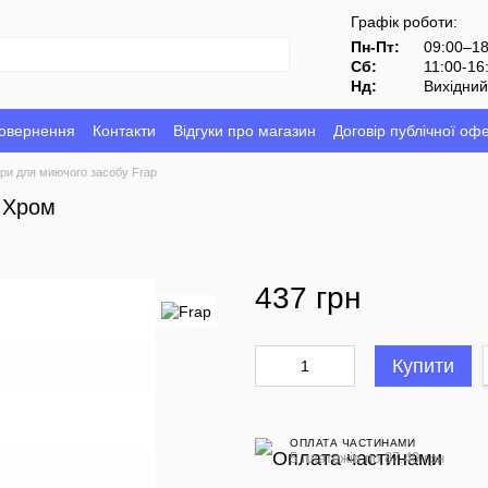
Графік роботи:
Пн-Пт:
09:00–1
Сб:
11:00-16
Нд:
Вихідни
повернення
Контакти
Відгуки про магазин
Договір публічної оф
ри для миючого засобу Frap
5 Хром
437 грн
Купити
ОПЛАТА ЧАСТИНАМИ
5 платежів по 87.40 грн