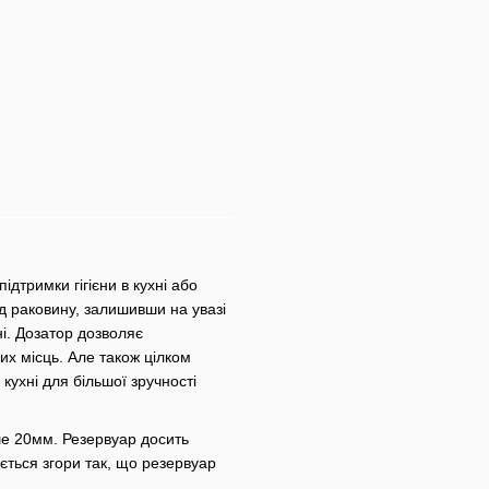
дтримки гігієни в кухні або
ід раковину, залишивши на увазі
і. Дозатор дозволяє
их місць. Але також цілком
кухні для більшої зручності
ше 20мм. Резервуар досить
ється згори так, що резервуар