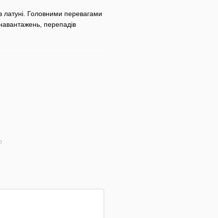
 з латуні. Головними перевагами
х навантажень, перепадів
ю