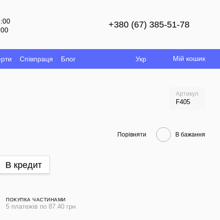
8:00
+380 (67) 385-51-78
:00
й
Мій кошик
ерти
Співпраця
Блог
Укр
Артикул
F405
Порівняти
В бажання
В кредит
ПОКУПКА ЧАСТИНАМИ
5 платежів по 87.40 грн