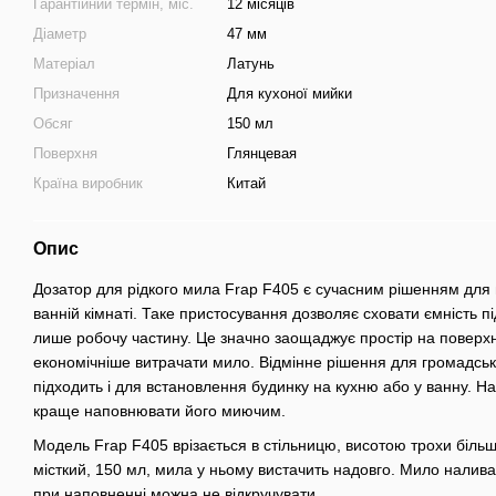
Гарантійний термін, міс.
12 місяців
Діаметр
47 мм
Матеріал
Латунь
Призначення
Для кухоної мийки
Обсяг
150 мл
Поверхня
Глянцевая
Країна виробник
Китай
Опис
Дозатор для рідкого мила Frap F405 є сучасним рішенням для пі
ванній кімнаті. Таке пристосування дозволяє сховати ємність п
лише робочу частину. Це значно заощаджує простір на поверхн
економічніше витрачати мило. Відмінне рішення для громадськ
підходить і для встановлення будинку на кухню або у ванну. На 
краще наповнювати його миючим.
Модель Frap F405 врізається в стільницю, висотою трохи біль
місткий, 150 мл, мила у ньому вистачить надовго. Мило налива
при наповненні можна не відкручувати.