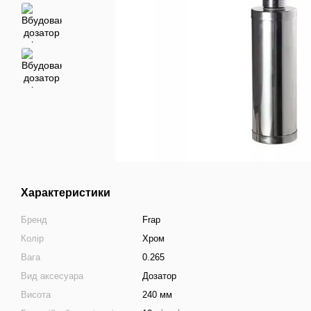
Характеристики
Бренд
Frap
Колір
Хром
Вага
0.265
Вид аксесуара
Дозатор
Висота
240 мм