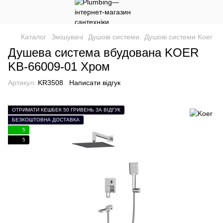
Каталог
Змішувачі
Душові системи
Душові системи Koer
Душева система вбудована KOER
KB-66009-01 Хром
Артикул:
KR3508
Написати відгук
ОТРИМАТИ КЕШБЕК 50 ГРИВЕНЬ ЗА ВІДГУК
БЕЗКОШТОВНА ДОСТАВКА
5
5