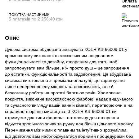
ПОКУПКА ЧАСТИНАМИ
5 платежів по 2 256.40 грн
Опис
Душова система вбудована змішувача KOER KB-66009-01 у
хромованому виконанні є ексклюзивним поєднанням
функціональності та дизайну, створеним для того, щоб
запропонувати вам більше, ніж просто душ – це запрошення
до естетики, функціональності та задоволення. Ця вбудована
система виготовлена з преміальної латуні, що гарантує не
лише неперевершену міцність та довговічність, але й
бездоганну роботу на протязі багатьох років. Хромоване
покриття, виконане високоякісною фарбою, надає вишуканого
та сучасного вигляду вашій ванній кімнаті, перетворюючи її на
справжнє творіння мистецтва. З KOER KB-66009-01 ви
отримуєте два типи форель – потолочну для створення
відчуття тропічного зливу та ручну для більш цільового масажу.
Перемикання між ними є плавним та інтуїтивно зрозумілим,
що дозволяє вам насолоджуватися водними процедурами без