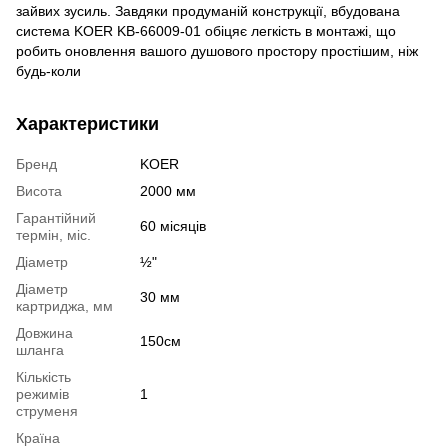
зайвих зусиль. Завдяки продуманій конструкції, вбудована
система KOER KB-66009-01 обіцяє легкість в монтажі, що
робить оновлення вашого душового простору простішим, ніж
будь-коли
Характеристики
Бренд
KOER
Висота
2000 мм
Гарантійний
60 місяців
термін, міс.
Діаметр
½"
Діаметр
30 мм
картриджа, мм
Довжина
150см
шланга
Кількість
режимів
1
струменя
Країна