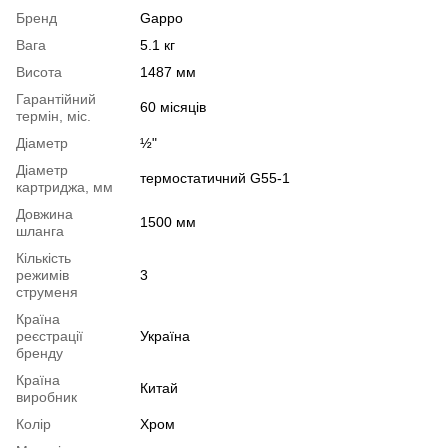
Бренд
Gappo
Вага
5.1 кг
Висота
1487 мм
Гарантійний
60 місяців
термін, міс.
Діаметр
½"
Діаметр
термостатичний G55-1
картриджа, мм
Довжина
1500 мм
шланга
Кількість
режимів
3
струменя
Країна
реєстрації
Україна
бренду
Країна
Китай
виробник
Колір
Хром