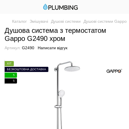
Каталог
Змішувачі
Душові системи
Душові системи Gappo
Душова система з термостатом
Gappo G2490 хром
Артикул:
G2490
Написати відгук
ХІТ
БЕЗКОШТОВНА ДОСТАВКА
5
5