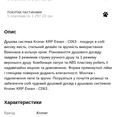
ПОКУПКА ЧАСТИНАМИ
5 платежів по 1 297.20 грн
Опис
Душова система
Kroner KRP Essen - C063 - поєднує в собі
високу якість, стильний дизайн та зручність використання.
Виконана в кольорі хром. Різноманіття душового досвіду
завдяки 3 режимам струму ручного душу та 1 режиму
верхнього душу. Комбінація латуні та ABS пластику робить її
надзвичайно міцною та довговічною. Форма прямокутної лійки
і глянцева поверхня додають елегантності. Монтаж і
підключення легкі та зручні. Погрузіться у почуття розкоші та
забезпечте собі чудовий душовий досвід з душовою системою
Kroner KRP Essen - C063..
Характеристики
Бренд
Kroner