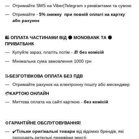
Отримайте SMS на Viber|Telegram з реквізитами та сумою
Отримайте -
5%
знижку
при повній оплаті на картку
або рахунок
🛍️
ОПЛАТА ЧАСТИНАМИ ВІД ⚫ MONOBANK
ТА 🟢
ПРИВАТБАНК
Купуйте зараз, платіть потім - 🎁
без комісій
Мінімальна сума замовлення 1000 грн
📝
БЕЗГОТІВКОВА ОПЛАТА БЕЗ ПДВ
Отримайте рахунок на електронну пошту або месенджер
💳
КАРТОЮ ОНЛАЙН
Миттєва оплата на сайті карткою -
без комісій
⚙️
ГАРАНТІЙНЕ ОБСЛУГОВУВАННЯ!
✔️
Тільки оригінальні товари
від відомих брендів, які
проходять ретельні перевірки якості