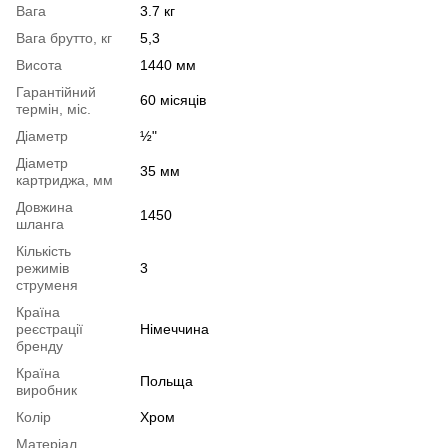
Вага
3.7 кг
Вага брутто, кг
5,3
Висота
1440 мм
Гарантійний
60 місяців
термін, міс.
Діаметр
½"
Діаметр
35 мм
картриджа, мм
Довжина
1450
шланга
Кількість
режимів
3
струменя
Країна
реєстрації
Німеччина
бренду
Країна
Польща
виробник
Колір
Хром
Матеріал