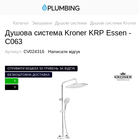
Каталог
Змішувачі
Душові системи
Душові системи Kroner
Душова система Kroner KRP Essen -
C063
Артикул:
CV024316
Написати відгук
ОТРИМАТИ КЕШБЕК 50 ГРИВЕНЬ ЗА ВІДГУК
БЕЗКОШТОВНА ДОСТАВКА
5
5