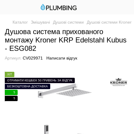
Каталог
Змішувачі
Душові системи
Душові системи Kroner
Душова система прихованого
монтажу Kroner KRP Edelstahl Kubus
- ESG082
Артикул:
CV029971
Написати відгук
ХІТ
ОТРИМАТИ КЕШБЕК 50 ГРИВЕНЬ ЗА ВІДГУК
БЕЗКОШТОВНА ДОСТАВКА
5
5