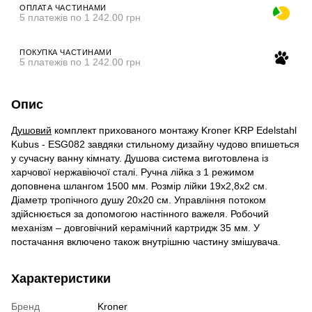
ОПЛАТА ЧАСТИНАМИ
5 платежів по 1 242.00 грн
ПОКУПКА ЧАСТИНАМИ
5 платежів по 1 242.00 грн
Опис
Душовий
комплект прихованого монтажу Kroner KRP Edelstahl
Kubus - ESG082 завдяки стильному дизайну чудово впишеться
у сучасну ванну кімнату. Душова система виготовлена із
харчової нержавіючої сталі. Ручна лійка з 1 режимом
доповнена шлангом 1500 мм. Розмір лійки 19х2,8х2 см.
Діаметр тропічного душу 20х20 см. Управління потоком
здійснюється за допомогою настінного важеля. Робочий
механізм – довговічний керамічний картридж 35 мм. У
постачання включено також внутрішню частину змішувача.
Характеристики
Бренд
Kroner