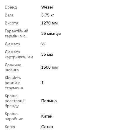
Бренд
Wezer
Вага
3.75 кг
Висота
1270 мм
Гарантійний
36 місяців
термін, міс.
Діаметр
½"
Діаметр
35 мм
картриджа, мм
Довжина
1500 мм
шланга
Кількість
режимів
1
струменя
Країна
реєстрації
Польща
бренду
Країна
Китай
виробник
Колір
Сатин