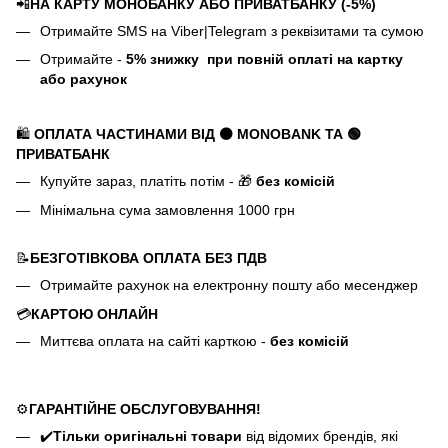
📲
НА КАРТУ МОНОБАНКУ АБО ПРИВАТБАНКУ (-5%)
Отримайте SMS на Viber|Telegram з реквізитами та сумою
Отримайте -
5%
знижку
при повній оплаті на картку
або рахунок
🛍️
ОПЛАТА ЧАСТИНАМИ ВІД ⚫ MONOBANK
ТА 🟢
ПРИВАТБАНК
Купуйте зараз, платіть потім - 🎁
без комісій
Мінімальна сума замовлення 1000 грн
📝
БЕЗГОТІВКОВА ОПЛАТА БЕЗ ПДВ
Отримайте рахунок на електронну пошту або месенджер
💳
КАРТОЮ ОНЛАЙН
Миттєва оплата на сайті карткою -
без комісій
⚙️
ГАРАНТІЙНЕ ОБСЛУГОВУВАННЯ!
✔️
Тільки оригінальні товари
від відомих брендів, які