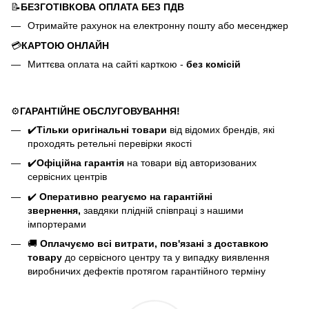
📝
БЕЗГОТІВКОВА ОПЛАТА БЕЗ ПДВ
Отримайте рахунок на електронну пошту або месенджер
💳
КАРТОЮ ОНЛАЙН
Миттєва оплата на сайті карткою -
без комісій
⚙️
ГАРАНТІЙНЕ ОБСЛУГОВУВАННЯ!
✔️
Тільки оригінальні товари
від відомих брендів, які
проходять ретельні перевірки якості
✔️
Офіційна гарантія
на товари від авторизованих
сервісних центрів
✔️
Оперативно реагуємо на гарантійні
звернення,
завдяки плідній співпраці з нашими
імпортерами
🚚
Оплачуємо всі витрати, пов'язані з доставкою
товару
до сервісного центру та у випадку виявлення
виробничих дефектів протягом гарантійного терміну