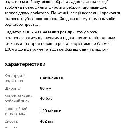
радіатор має 4 внутрішні ребра, а задня частина секції
зроблена повноцінним широким ребром, що підвищує
тепловіддачу радіатора. По кожній секції всередині проходить
сталева трубка товстостінна. Завдяки цьому термін служби
радіатора зростає.
Радіатор KOER має невеликі розміри, тому може
встановлюватись під низькими підвіконнями та вітражними
стеклами. Батарея повинна розташовуватися не ближче
100мм до підвіконня та відстані 3см від стіни та підлоги.
Характеристики
Конструкція
Секционная
радіатора
Ширина
80 мм
Максимальний
40 бар
робочий тиск
Гарантійний
120 місяців
термін, міс.
Висота
402 мм