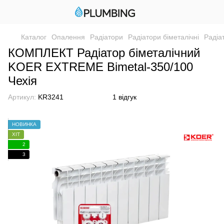
Каталог
Опалення
Радіатори
Радіатори біметалічні
Радіа
КОМПЛЕКТ Радіатор біметалічний
KOER EXTREME Bimetal-350/100
Чехія
Артикул:
KR3241
1 відгук
НОВИНКА
ХІТ
2
3