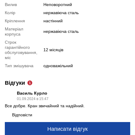
Вилив
Неповоротний
Колір
нержавіюча сталь
Крiплення
настінний
Матеріал
нержавіюча сталь
корпуса
Строк
гарантійного
12 місяців
обслуговування,
міс
Тип змішувача
одноважільний
Відгуки
1
Василь Курло
01.09.2024 в 15:47
Все добре. Кран звичайний та надійний.
Відповісти
Написати відгук