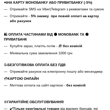
📲
НА КАРТУ МОНОБАНКУ АБО ПРИВАТБАНКУ (-5%)
Отримайте SMS на Viber|Telegram з реквізитами та сумою
Отримайте -
5%
знижку
при повній оплаті на картку
або рахунок
🛍️
ОПЛАТА ЧАСТИНАМИ ВІД ⚫ MONOBANK
ТА 🟢
ПРИВАТБАНК
Купуйте зараз, платіть потім - 🎁
без комісій
Мінімальна сума замовлення 1000 грн
📝
БЕЗГОТІВКОВА ОПЛАТА БЕЗ ПДВ
Отримайте рахунок на електронну пошту або месенджер
💳
КАРТОЮ ОНЛАЙН
Миттєва оплата на сайті карткою -
без комісій
⚙️
ГАРАНТІЙНЕ ОБСЛУГОВУВАННЯ!
✔️
Тільки оригінальні товари
від відомих брендів, які