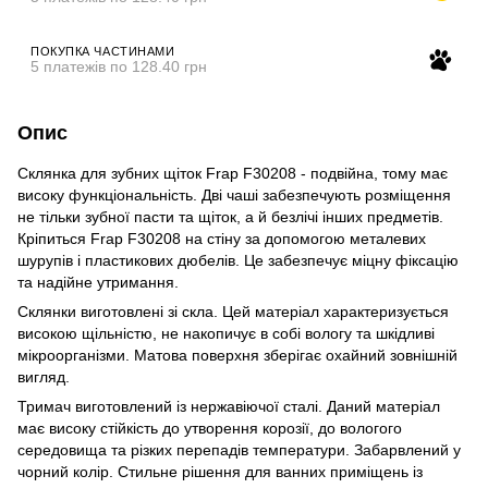
ПОКУПКА ЧАСТИНАМИ
5 платежів по 128.40 грн
Опис
Склянка для зубних щіток Frap F30208 - подвійна, тому має
високу функціональність. Дві чаші забезпечують розміщення
не тільки зубної пасти та щіток, а й безлічі інших предметів.
Кріпиться Frap F30208 на стіну за допомогою металевих
шурупів і пластикових дюбелів. Це забезпечує міцну фіксацію
та надійне утримання.
Склянки виготовлені зі скла. Цей матеріал характеризується
високою щільністю, не накопичує в собі вологу та шкідливі
мікроорганізми. Матова поверхня зберігає охайний зовнішній
вигляд.
Тримач виготовлений із нержавіючої сталі. Даний матеріал
має високу стійкість до утворення корозії, до вологого
середовища та різких перепадів температури. Забарвлений у
чорний колір. Стильне рішення для ванних приміщень із