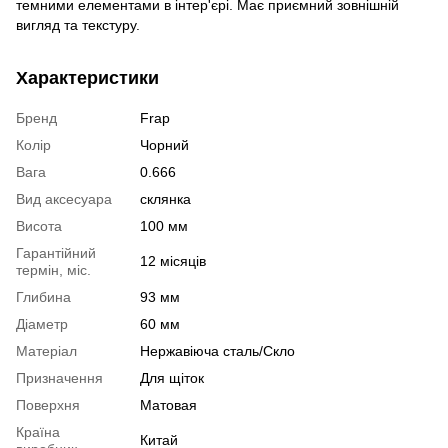
темними елементами в інтер'єрі. Має приємний зовнішній
вигляд та текстуру.
Характеристики
Бренд
Frap
Колір
Чорний
Вага
0.666
Вид аксесуара
склянка
Висота
100 мм
Гарантійний
12 місяців
термін, міс.
Глибина
93 мм
Діаметр
60 мм
Матеріал
Нержавіюча сталь/Скло
Призначення
Для щіток
Поверхня
Матовая
Країна
Китай