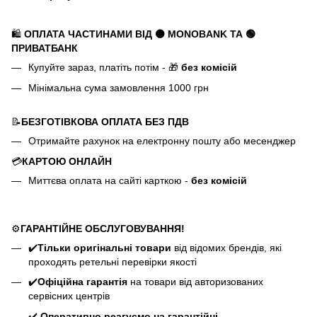
🛍️
ОПЛАТА ЧАСТИНАМИ ВІД ⚫ MONOBANK
ТА 🟢
ПРИВАТБАНК
Купуйте зараз, платіть потім - 🎁
без комісій
Мінімальна сума замовлення 1000 грн
📝
БЕЗГОТІВКОВА ОПЛАТА БЕЗ ПДВ
Отримайте рахунок на електронну пошту або месенджер
💳
КАРТОЮ ОНЛАЙН
Миттєва оплата на сайті карткою -
без комісій
⚙️
ГАРАНТІЙНЕ ОБСЛУГОВУВАННЯ!
✔️
Тільки оригінальні товари
від відомих брендів, які
проходять ретельні перевірки якості
✔️
Офіційна гарантія
на товари від авторизованих
сервісних центрів
✔️
Оперативно реагуємо на гарантійні