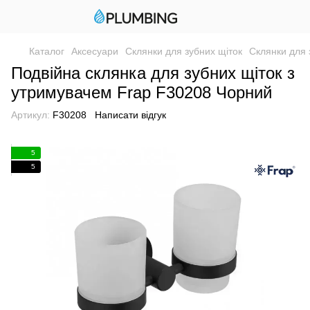
Каталог
Аксесуари
Склянки для зубних щіток
Склянки для 
Подвійна склянка для зубних щіток з
утримувачем Frap F30208 Чорний
Артикул:
F30208
Написати відгук
5
5