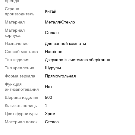
бренда
Страна
Китай
производитель
Материал
Металл/Стекло
Материал
Стекло
корпуса
Назначение
Для ванной комнаты
Способ монтажа
Настінне
Тип изделия
Дзеркало із системою зберігання
Тип крепления
Шурупы
Форма зеркала
Прямоугольная
Функция
Нет
антизапотевания
Ширина изделия
500
Кількість полиць
1
Цвет фурнитуры
Хром
Материал полок
Стекло