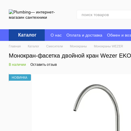
Перейти к основному контенту
Каталог
О нас
Оплата и доставка
Обмен и воз
Главная
Каталог
Смесители
Монокраны
Монокраны WEZER
Монокран-фасетка двойной кран Wezer EKO
В наличии
Оставить отзыв
НОВИНКА