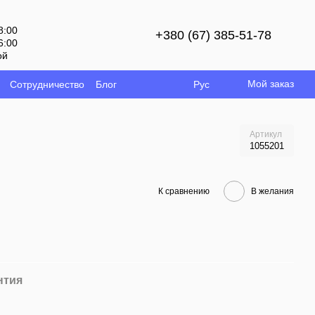
8:00
+380 (67) 385-51-78
6:00
ой
Мой заказ
Сотрудничество
Блог
Рус
Артикул
1055201
К сравнению
В желания
нтия