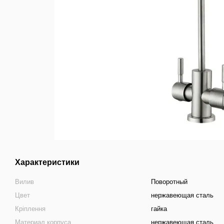
Характеристики
Вилив
Поворотный
Цвет
нержавеющая сталь
Крiплення
гайка
Материал корпуса
нержавеющая сталь