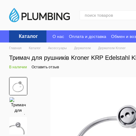
Перейти к основному контенту
Каталог
О нас
Оплата и доставка
Обмен и воз
Главная
Каталог
Аксессуары
Держатели
Держатели Kroner
Тримач для рушників Kroner KRP Edelstahl K
В наличии
Оставить отзыв