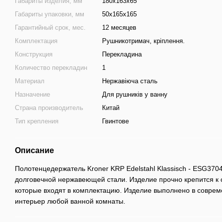
Габариты изделия, мм
180х163х65
Габариты упаковки, мм
50х165х165
Гарантийный срок, мес.
12 месяцев
Комплектация
Рушникотримач, кріплення.
Конструкция
Перекладина
Количество перекладин
1
Материал
Нержавіюча сталь
Назначение
Для рушників у ванну
Страна производитель
Китай
Тип крепления
Гвинтове
Описание
Полотенцедержатель Kroner KRP Edelstahl Klassisch - ESG3704
долговечной нержавеющей стали. Изделие прочно крепится к
которые входят в комплектацию. Изделие выполнено в соврем
интерьер любой ванной комнаты.