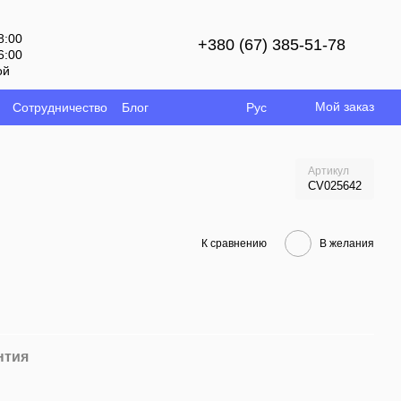
8:00
+380 (67) 385-51-78
6:00
ой
Мой заказ
Сотрудничество
Блог
Рус
Артикул
CV025642
К сравнению
В желания
нтия