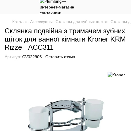
Каталог
Аксессуары
Стаканы для зубных щеток
Стаканы д
Склянка подвійна з тримачем зубних
щіток для ванної кімнати Kroner KRM
Rizze - ACC311
Артикул:
CV022906
Оставить отзыв