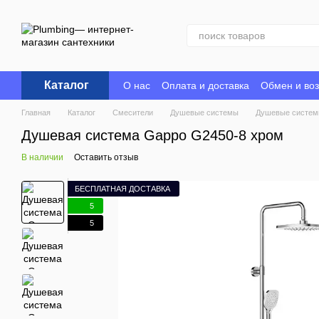
Перейти к основному контенту
Каталог
О нас
Оплата и доставка
Обмен и воз
Главная
Каталог
Смесители
Душевые системы
Душевые систем
Душевая система Gappo G2450-8 хром
В наличии
Оставить отзыв
БЕСПЛАТНАЯ ДОСТАВКА
5
5