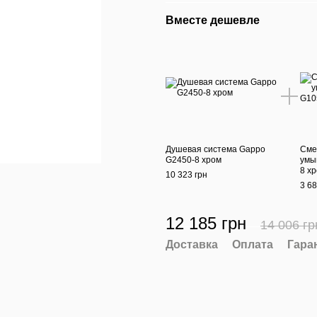
Вместе дешевле
Душевая система Gappo
Сме
G2450-8 хром
умы
8 х
10 323 грн
3 68
12 185 грн
14 006 гр
Доставка
Оплата
Гара