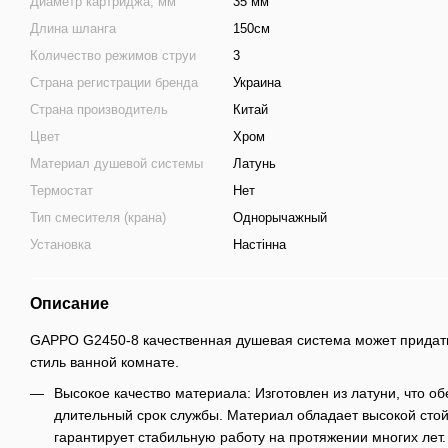
Диаметр картриджа, мм
35 мм
Длина шланга
150см
Количество режимов струи
3
Страна регистрации бренда
Украина
Страна производитель
Китай
Цвет
Хром
Материал душевой системы
Латунь
Термостат
Нет
Тип смесителя (крана)
Однорычажный
Установка
Настінна
Описание
GAPPO G2450-8 качественная душевая система может придать
стиль ванной комнате.
Высокое качество материала: Изготовлен из латуни, что о
длительный срок службы. Материал обладает высокой стойк
гарантирует стабильную работу на протяжении многих лет.