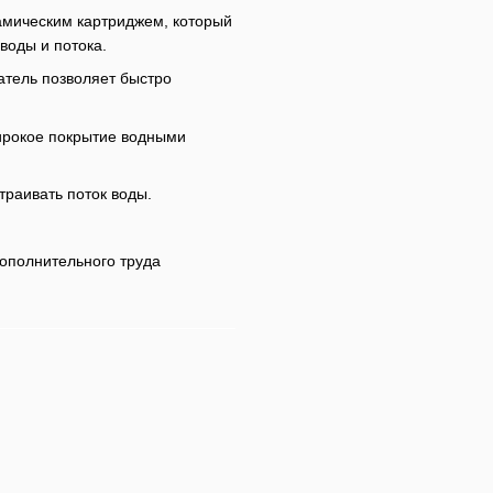
амическим картриджем, который
воды и потока.
атель позволяет быстро
ирокое покрытие водными
траивать поток воды.
дополнительного труда