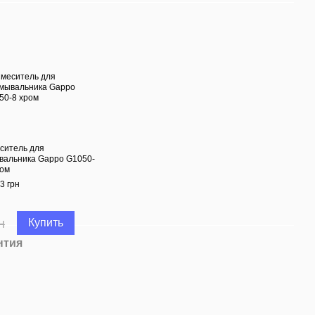
ситель для
вальника Gappo G1050-
ром
3 грн
н
Купить
нтия