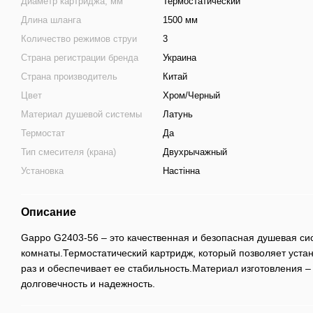
Диаметр картриджа, мм
Термостатический
Длина шланга
1500 мм
Количество режимов струи
3
Страна регистрации бренда
Украина
Страна производитель
Китай
Цвет
Хром/Черный
Материал душевой системы
Латунь
Термостат
Да
Тип смесителя (крана)
Двухрычажный
Установка
Настінна
Описание
Gappo G2403-56 – это качественная и безопасная душевая си
комнаты.Термостатический картридж, который позволяет уста
раз и обеспечивает ее стабильность.Материал изготовления 
долговечность и надежность.