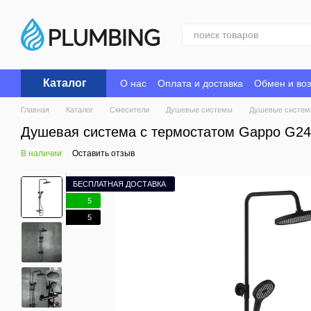
Перейти к основному контенту
Каталог
О нас
Оплата и доставка
Обмен и воз
Главная
Каталог
Смесители
Душевые системы
Душевые систем
Душевая система с термостатом Gappo G24
В наличии
Оставить отзыв
БЕСПЛАТНАЯ ДОСТАВКА
5
5