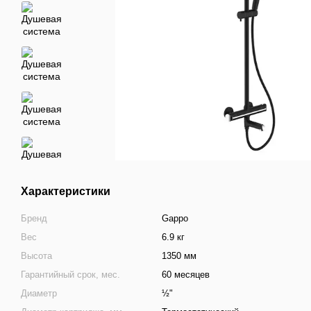
Характеристики
Бренд
Gappo
Вес
6.9 кг
Высота
1350 мм
Гарантийный срок, мес.
60 месяцев
Диаметр
½"