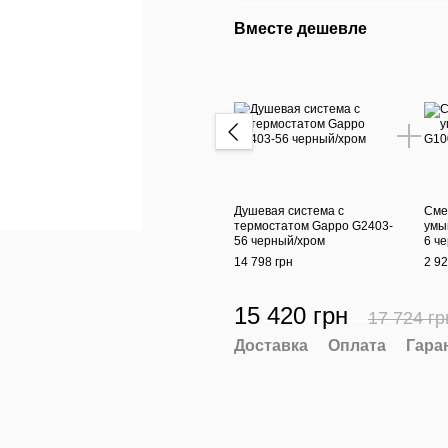
Вместе дешевле
Душевая система с
Сме
термостатом Gappo G2403-
умы
56 черный/хром
6 ч
14 798 грн
2 92
15 420 грн
17 724 гр
Доставка
Оплата
Гара