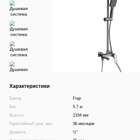
Характеристики
Бренд
Frap
Вес
5.7 кг
Высота
1334 мм
Гарантийный срок, мес.
36 месяцев
Диаметр
½"