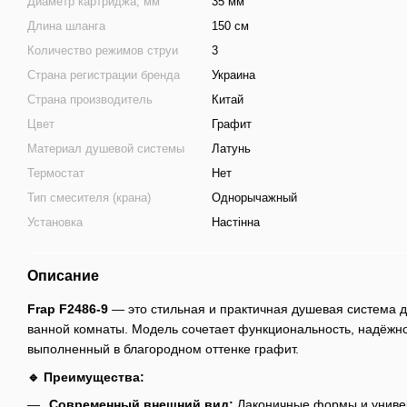
Диаметр картриджа, мм
35 мм
Длина шланга
150 см
Количество режимов струи
3
Страна регистрации бренда
Украина
Страна производитель
Китай
Цвет
Графит
Материал душевой системы
Латунь
Термостат
Нет
Тип смесителя (крана)
Однорычажный
Установка
Настінна
Описание
Frap F2486-9
— это стильная и практичная душевая система
ванной комнаты. Модель сочетает функциональность, надёжно
выполненный в благородном оттенке графит.
🔹 Преимущества:
Современный внешний вид:
Лаконичные формы и универ