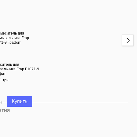
Вме
ситель для
Душе
вальника Frap F1071-9
троп
фит
смес
Граф
1 грн
9 353
10
н
Купить
нтия