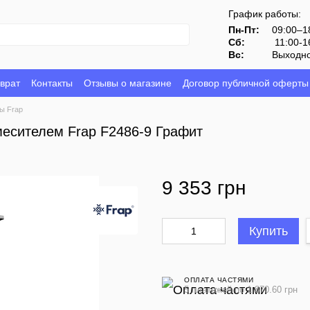
График работы:
Пн-Пт:
09:00–1
Сб:
11:00-1
Вс:
Выходн
врат
Контакты
Отзывы о магазине
Договор публичной оферты
ы Frap
месителем Frap F2486-9 Графит
9 353 грн
Купить
ОПЛАТА ЧАСТЯМИ
5 платежей по 1 870.60 грн