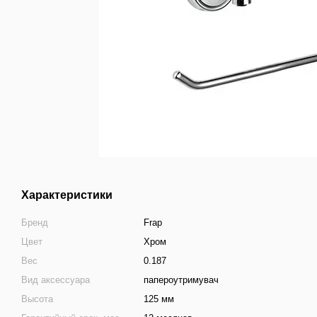
Характеристики
Бренд
Frap
Цвет
Хром
Вес
0.187
Вид аксессуара
папероутримувач
Высота
125 мм