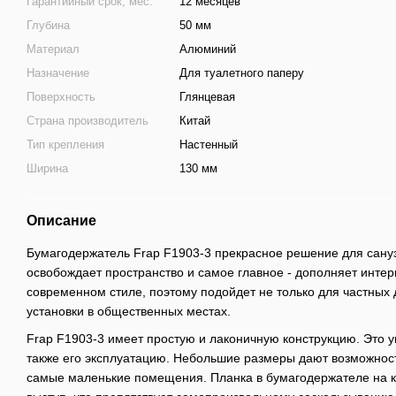
Гарантийный срок, мес.
12 месяцев
Глубина
50 мм
Материал
Алюминий
Назначение
Для туалетного паперу
Поверхность
Глянцевая
Страна производитель
Китай
Тип крепления
Настенный
Ширина
130 мм
Описание
Бумагодержатель Frap F1903-3 прекрасное решение для сануз
освобождает пространство и самое главное - дополняет инте
современном стиле, поэтому подойдет не только для частных д
установки в общественных местах.
Frap F1903-3 имеет простую и лаконичную конструкцию. Это 
также его эксплуатацию. Небольшие размеры дают возможност
самые маленькие помещения. Планка в бумагодержателе на 