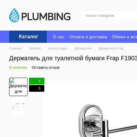
Перейти к основному контенту
Каталог
О нас
Оплата и доставка
Обмен и воз
Главная
Каталог
Аксессуары
Держатели
Держатели Frap
Держатель для туалетной бумаги Frap F190
В наличии
Оставить отзыв
5
5