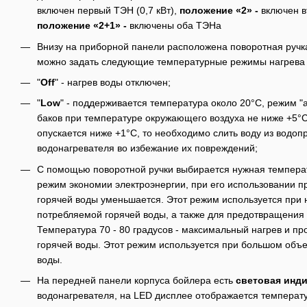
включен первый ТЭН (0,7 кВт),
положение «2» -
включен в
положение «2+1» -
включены оба ТЭНа
Внизу на приборной панели расположена поворотная ручк
можно задать следующие температурные режимы нагрева
"
Off
" - нагрев воды отключен;
"
Low
" - поддерживается температура около 20°С, режим "
баков при температуре окружающего воздуха не ниже +5°С
опускается ниже +1°С, то необходимо слить воду из водо
водонагревателя во избежание их повреждений;
С помощью поворотной ручки выбирается нужная температ
режим экономии электроэнергии, при его использовании п
горячей воды уменьшается. Этот режим используется пр
потребляемой горячей воды, а также для предотвращения 
Температура 70 - 80 градусов - максимальный нагрев и пр
горячей воды. Этот режим используется при большом объ
воды.
На передней панели корпуса бойлера есть
световая
инди
водонагревателя, на LED дисплее отображается температ