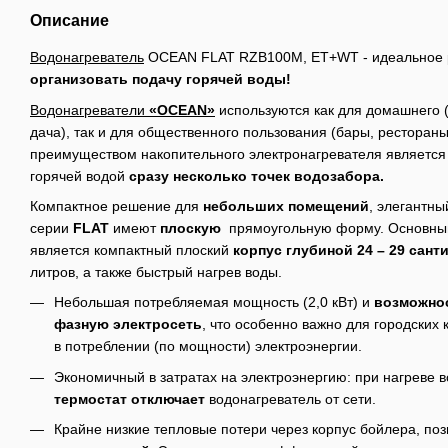
Описание
Водонагреватель
OCEAN FLAT RZB100M, ET+WT - идеальное
организовать подачу горячей воды!
Водонагреватели
«OCEAN»
используются как для домашнего 
дача), так и для общественного пользования (бары, рестораны
преимуществом накопительного электронагревателя является 
горячей водой
сразу несколько точек водозабора.
Компактное решение для
небольших помещений
, элегантн
серии
FLAT
имеют
плоскую
прямоугольную форму. Основны
является компактный плоский
корпус глубиной 24 – 29 сант
литров, а также быстрый нагрев воды.
Небольшая потребляемая мощность (2,0 кВт) и
возможнос
фазную электросеть
, что особенно важно для городских
в потреблении (по мощности) электроэнергии.
Экономичный в затратах на электроэнергию: при нагреве 
термостат отключает
водонагреватель от сети.
Крайне низкие тепловые потери через корпус бойлера, по