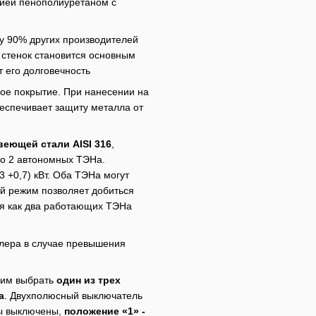
ией пенополиуретаном с
 у 90% других производителей
стенок становится основным
 его долговечность
ое покрытие. При нанесении на
беспечивает защиту металла от
веющей стали AISI 316
,
но 2 автономных ТЭНа.
 +0,7) кВт. Оба ТЭНа могут
ый режим позволяет добиться
емя как два работающих ТЭНа
лера в случае
превышения
щим выбрать
один из трех
а
. Двухполюсный выключатель
 выключены,
положение «1» -