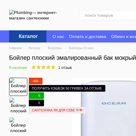
Перейти к основному контенту
Каталог
О нас
Оплата и доставка
Обмен и воз
Главная
Каталог
Бойлеры
Бойлеры Ocean
Бойлер плоский эмалированный бак мокры
В наличии
1 отзыв
−6%
ПОЛУЧИТЬ КЭШБЭК 50 ГРИВЕН ЗА ОТЗЫВ
5
5
САНТЕХНІКА ЯК ДЛЯ СЕБЕ 💛💙