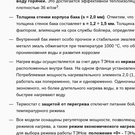
воду горячей.
Это достигается эффективной теплоизоляц
3
плотностью 36 кг/см
.
Толщина
стенки корпуса бака (
s
= 2,0 мм)
. Отметим, что
толщина стенок бака составляет
s
= 1,2 ÷ 1,5 мм.
Толщина 
фактором, влияющим на срок службы бойлера, определяет
Внутренний бак имеет особо прочное и стабильное эмалев
металл эмаль обжигается при температуре 1000 °С, что о
проникновения воды и развития коррозии
Нагрев воды осуществляется за счет двух ТЭНов из
нержа
расположенных внутри бака. На одном фланце установле
Потребляемая мощность нагревательного элемента 2,0 (1,3
работать как попеременно, так и одновременно. Одиночн
экономного, но более длительного нагрева воды, в то вр
быстрее нагревают воду.
Термостат с
защитой от перегрева
отключит питание бой
температурного режима
Все модели оснащены регулятором мощности, позволяю
режимов нагрева, а также
режим экономического нагрев
для выбора режима работы ТЭНов:
положение «0» -
ТЭНы