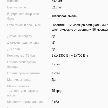
Ширина
542 мм
Вес нетто, кг
32.7 кг
Внутреннее покрытие
Титановая эмаль
бака
Гарантийный срок, мес.
Гарантия – 12 месяцев официальной г
электрические элементы + 36 месяцев
Датчик перегріву
Да
Диаметр подключения
½''
Дисплей
Да
Количество ТЭНов
2 (1х1300 Вт + 1х700 Вт)
Страна регистрации
Китай
бренда
Страна производитель
Китай
Магниевый анод
Да
Максимальная
температура нагрева
75 град.
воды
Мощность номинальная
2 кВт