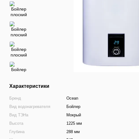
Характеристики
Бренд
Ocean
Вид водонагревателя
Бойлер
Вид ТЭНа
Мокрый
Высота
1225 мм
Глубина
288 мм