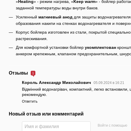
«
Heating
» - режим нагрева, «
Keep
warm
» - бойлер работ
заданной температуры воды внутри баков.
Усиленный
магниевый анод
для защиты водонагревателя
образования накипи на стенках водонагревателя и поверх
Корпус бойлера изготовлен из стали, покрытой специаль
растрескивания.
Для комфортной установки бойлер
укомплектован
кроншт
анкером крепежным, клапаном предохранительным, шнуром
Отзывы
1
Король Александр Миколайович
05.09.2024 в 16:21
Відмінний водонагрівач, компактний, легко встановили, 
рекомендую.
Ответить
Новый отзыв или комментарий
Войти с помощью