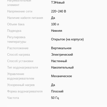
Нагревательный
ТЭНовый
элемент
Напряжение сети
220~240 В
Наличие кабеля питания
Да
Объем бака
100 л
Подводка
Нижняя
Регулировка
Открытое (на корпусе)
температуры
Расположение
Вертикальное
Способ нагрева
Электрический
Способ установки
Настенный
Тип водонагревателя
Накопительный
Управление
Механическое
водонагревателем
Ускоренный нагрев
Да
Форма водонагревателя
Плоский
Частота
50 Гц