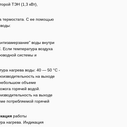
торой ТЭН (1,3 кВт),
а термостата. С ее помощью
 воды:
антизамерзание" воды внутри
. Если температура воздуха
проводной системы и
ура нагрева воды: 40 — 50 °C -
роизводительность на выходе
и небольшом объеме
ожога горячей водой.
оизводительность на выходе
еме потребляемой горячей
кация
работы
ура нагрева. Индикация