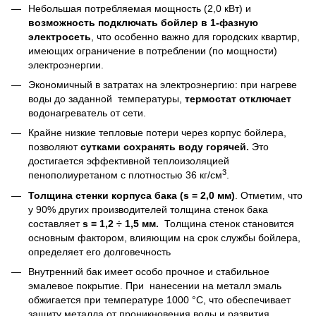
Небольшая потребляемая мощность (2,0 кВт) и
возможность подключать бойлер в 1-фазную
электросеть
, что особенно важно для городских квартир,
имеющих ограничение в потреблении (по мощности)
электроэнергии.
Экономичный в затратах на электроэнергию: при нагреве
воды до заданной температуры,
термостат отключает
водонагреватель от сети.
Крайне низкие тепловые потери через корпус бойлера,
позволяют
сутками сохранять воду горячей.
Это
достигается эффективной теплоизоляцией
3
пенополиуретаном с плотностью 36 кг/см
.
Толщина
стенки корпуса бака (
s
= 2,0 мм)
. Отметим, что
у 90% других производителей толщина стенок бака
составляет
s
= 1,2 ÷ 1,5 мм.
Толщина стенок становится
основным фактором, влияющим на срок службы бойлера,
определяет его долговечность
Внутренний бак имеет особо прочное и стабильное
эмалевое покрытие. При нанесении на металл эмаль
обжигается при температуре 1000 °С, что обеспечивает
защиту металла от проникновения воды и развития