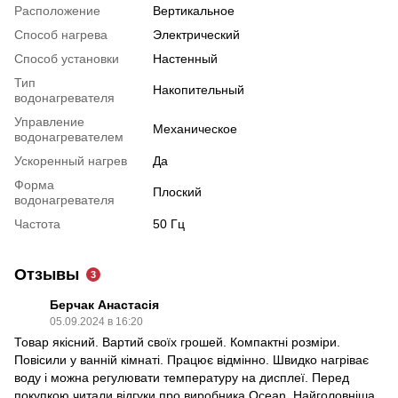
Расположение
Вертикальное
Способ нагрева
Электрический
Способ установки
Настенный
Тип
Накопительный
водонагревателя
Управление
Механическое
водонагревателем
Ускоренный нагрев
Да
Форма
Плоский
водонагревателя
Частота
50 Гц
Отзывы
3
Берчак Анастасія
05.09.2024 в 16:20
Товар якісний. Вартий своїх грошей. Компактні розміри.
Повісили у ванній кімнаті. Працює відмінно. Швидко нагріває
воду і можна регулювати температуру на дисплеї. Перед
покупкою читали відгуки про виробника Ocean. Найголовніша